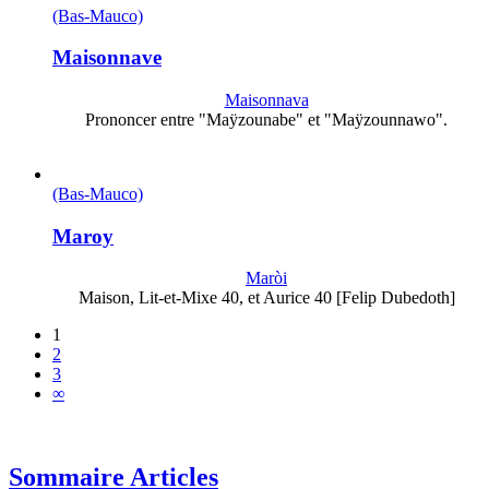
(Bas-Mauco)
Maisonnave
Maisonnava
Prononcer entre "Maÿzounabe" et "Maÿzounnawo".
(Bas-Mauco)
Maroy
Maròi
Maison, Lit-et-Mixe 40, et Aurice 40 [Felip Dubedoth]
1
2
3
∞
Sommaire Articles