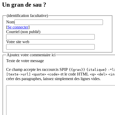
Un gran de sau ?
(identification facultative)
Nom
[
Se connecter
]
Courriel (non publié)
Votre site web
Ajoutez votre commentaire ici
Texte de votre message
Ce champ accepte les raccourcis SPIP
{{gras}}
{italique}
-*l
et le code HTML
[texte->url]
<quote>
<code>
<q>
<del>
<in
créer des paragraphes, laissez simplement des lignes vides.