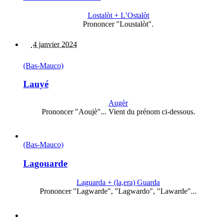
Lostalòt + L’Ostalòt
Prononcer "Loustalòt".
4 janvier 2024
(Bas-Mauco)
Lauyé
Augèr
Prononcer "Aoujè"... Vient du prénom ci-dessous.
(Bas-Mauco)
Lagouarde
Laguarda + (la,era) Guarda
Prononcer "Lagwarde", "Lagwardo", "Lawarde"...