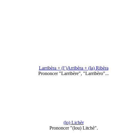
Larribèra + (l’)Arribèra + (la) Ribèra
Prononcer "Larribère", "Larribèro"...
(lo) Lichèr
Prononcer "(lou) Litchè".