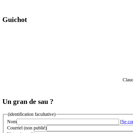
Guichot
Claud
Un gran de sau ?
(identification facultative)
Nom
[
Se co
Courriel (non publié)