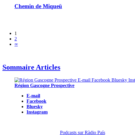
Chemin de Miqueü
1
2
∞
Sommaire Articles
Région Gascogne Prospective
E-mail
Facebook
Bluesky
Instagram
Podcasts sur Ràdio País