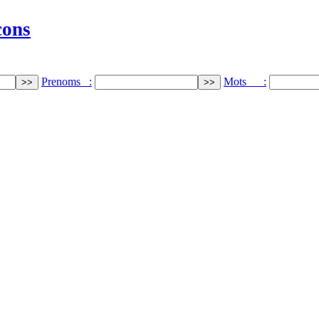
cons
Prenoms :
Mots :