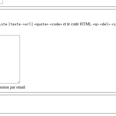
et le code HTML
iste
[texte->url]
<quote>
<code>
<q>
<del>
<i
ssion par email