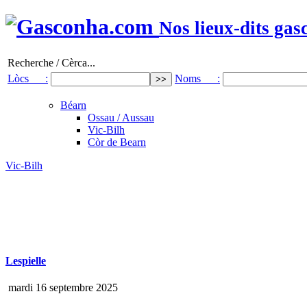
Nos lieux-dits gas
Recherche / Cèrca...
Lòcs :
Noms :
Béarn
Ossau / Aussau
Vic-Bilh
Còr de Bearn
Vic-Bilh
Lespielle
mardi 16 septembre 2025