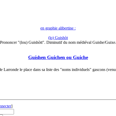
en graphie alibertine :
(lo) Guishòt
Prononcer "(lou) Guishòtt". Diminutif du nom médiéval Guishe/Guixe
Guíshen Guichen ou Guiche
e Larronde le place dans sa liste des "noms individuels" gascons (ven
nnecter
]