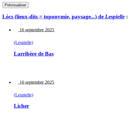
Lòcs (lieux-dits = toponymie, paysage...) de
Lespielle
:
16 septembre 2025
(Lespielle)
Larribère de Bas
16 septembre 2025
(Lespielle)
Licher