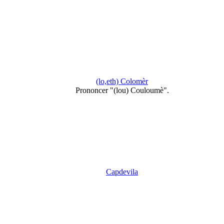
(lo,eth) Colomèr
Prononcer "(lou) Couloumè".
Capdevila