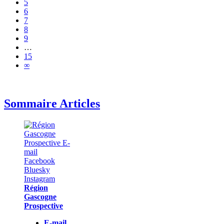
5
6
7
8
9
…
15
∞
Sommaire Articles
Région
Gascogne
Prospective
E-mail