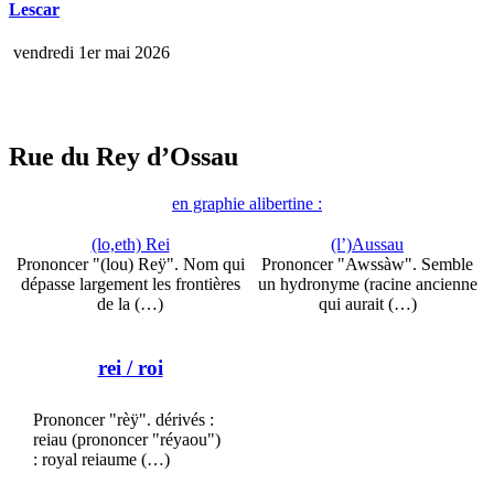
Lescar
vendredi 1er mai 2026
Rue du Rey d’Ossau
en graphie alibertine :
(lo,eth) Rei
(l’)Aussau
Prononcer "(lou) Reÿ". Nom qui
Prononcer "Awssàw". Semble
dépasse largement les frontières
un hydronyme (racine ancienne
de la (…)
qui aurait (…)
rei
/ roi
Prononcer "rèÿ". dérivés :
reiau (prononcer "réyaou")
: royal reiaume (…)