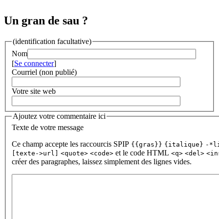
Un gran de sau ?
(identification facultative)
Nom
[
Se connecter
]
Courriel (non publié)
Votre site web
Ajoutez votre commentaire ici
Texte de votre message
Ce champ accepte les raccourcis SPIP
{{gras}}
{italique}
-*l
et le code HTML
[texte->url]
<quote>
<code>
<q>
<del>
<in
créer des paragraphes, laissez simplement des lignes vides.