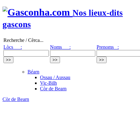
Nos lieux-dits
gascons
Recherche / Cèrca...
Lòcs :
Noms :
Prenoms :
Béarn
Ossau / Aussau
Vic-Bilh
Còr de Bearn
Còr de Bearn