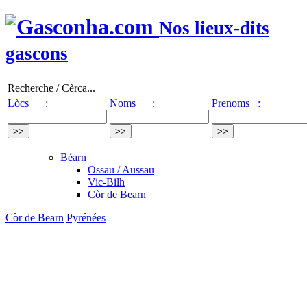
Nos lieux-dits
gascons
Recherche / Cèrca...
Lòcs :
Noms :
Prenoms :
Béarn
Ossau / Aussau
Vic-Bilh
Còr de Bearn
Còr de Bearn
Pyrénées