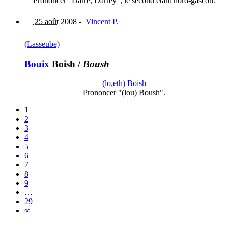
Prononcer "Darrè, Darrèÿ", le second étant nord-gascon.
25 août 2008
-
Vincent P.
(Lasseube)
Bouix
Boish
/
Boush
(lo,eth) Boish
Prononcer "(lou) Boush".
1
2
3
4
5
6
7
8
9
…
29
∞