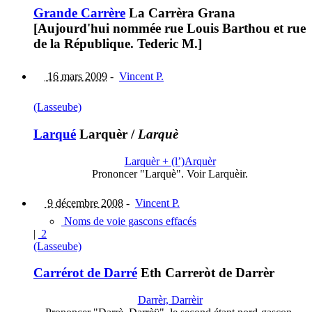
Grande Carrère
La Carrèra Grana
[Aujourd'hui nommée rue Louis Barthou et rue
de la République. Tederic M.]
16 mars 2009
-
Vincent P.
(Lasseube)
Larqué
Larquèr
/
Larquè
Larquèr + (l’)Arquèr
Prononcer "Larquè". Voir Larquèir.
9 décembre 2008
-
Vincent P.
Noms de voie gascons effacés
|
2
(Lasseube)
Carrérot de Darré
Eth Carreròt de Darrèr
Darrèr, Darrèir