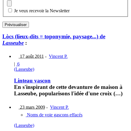
Je veux recevoir la Newsletter
Lòcs (lieux-dits = toponymie, paysage...) de
Lasseube
:
17 août 2011
-
Vincent P.
|
6
(Lasseube)
Linteau vascon
En s'inspirant de cette devanture de maison à
Lasseube, popularisons l'idée d'une croix (…)
23 mars 2009
-
Vincent P.
Noms de voie gascons effacés
(Lasseube)