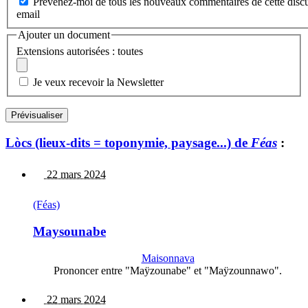
Prévenez-moi de tous les nouveaux commentaires de cette discu
email
Ajouter un document
Extensions autorisées : toutes
Je veux recevoir la Newsletter
Lòcs (lieux-dits = toponymie, paysage...) de
Féas
:
22 mars 2024
(Féas)
Maysounabe
Maisonnava
Prononcer entre "Maÿzounabe" et "Maÿzounnawo".
22 mars 2024