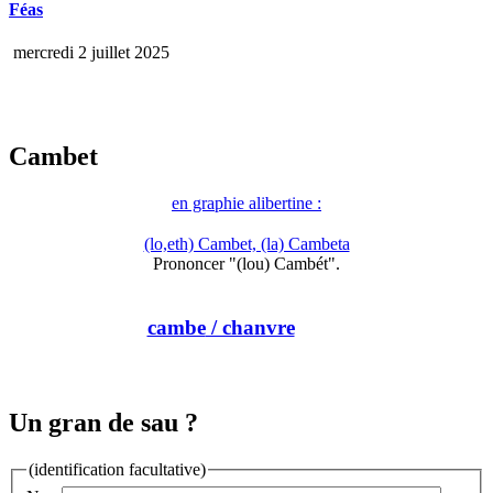
Féas
mercredi 2 juillet 2025
Cambet
en graphie alibertine :
(lo,eth) Cambet, (la) Cambeta
Prononcer "(lou) Cambét".
cambe
/ chanvre
Un gran de sau ?
(identification facultative)