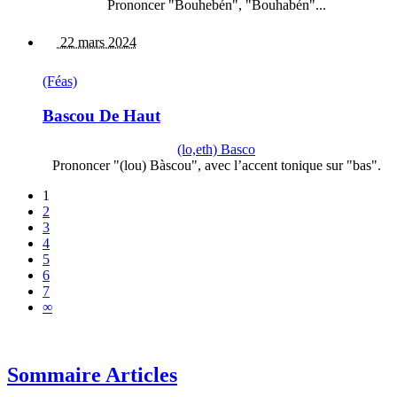
Prononcer "Bouhebén", "Bouhabén"...
22 mars 2024
(Féas)
Bascou De Haut
(lo,eth) Basco
Prononcer "(lou) Bàscou", avec l’accent tonique sur "bas".
1
2
3
4
5
6
7
∞
Sommaire Articles