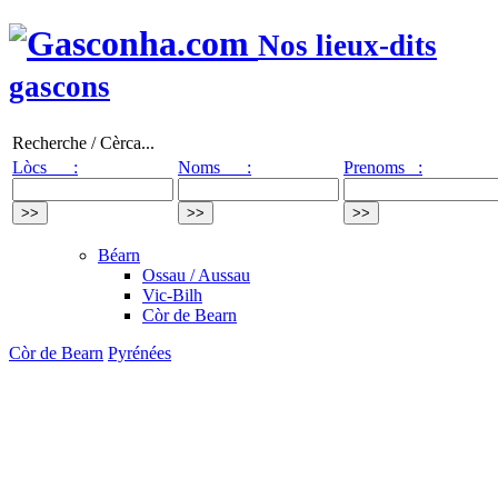
Nos lieux-dits
gascons
Recherche / Cèrca...
Lòcs :
Noms :
Prenoms :
Béarn
Ossau / Aussau
Vic-Bilh
Còr de Bearn
Còr de Bearn
Pyrénées