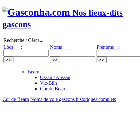
Nos lieux-dits
gascons
Recherche / Cèrca...
Lòcs :
Noms :
Prenoms :
Béarn
Ossau / Aussau
Vic-Bilh
Còr de Bearn
Còr de Bearn
Noms de voie gascons historiques complets