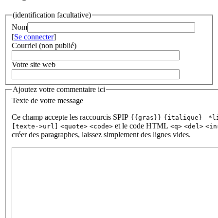
(identification facultative)
Nom
[
Se connecter
]
Courriel (non publié)
Votre site web
Ajoutez votre commentaire ici
Texte de votre message
Ce champ accepte les raccourcis SPIP
{{gras}}
{italique}
-*l
et le code HTML
[texte->url]
<quote>
<code>
<q>
<del>
<in
créer des paragraphes, laissez simplement des lignes vides.