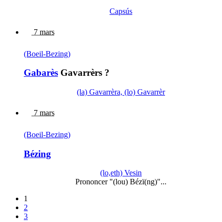
Capsús
7 mars
(Boeil-Bezing)
Gabarès
Gavarrèrs ?
(la) Gavarrèra, (lo) Gavarrèr
7 mars
(Boeil-Bezing)
Bézing
(lo,eth) Vesin
Prononcer "(lou) Bézï(ng)"...
1
2
3