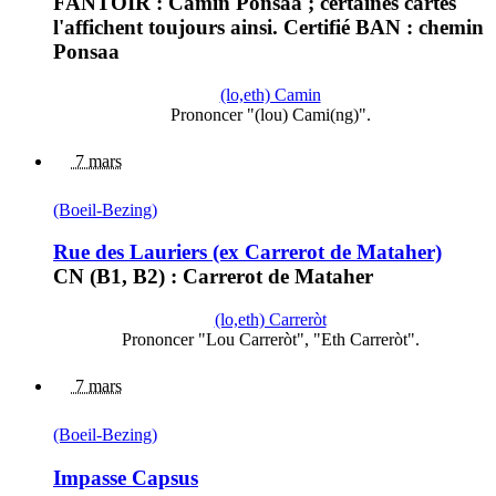
FANTOIR : Camin Ponsaa ; certaines cartes
l'affichent toujours ainsi. Certifié BAN : chemin
Ponsaa
(lo,eth) Camin
Prononcer "(lou) Cami(ng)".
7 mars
(Boeil-Bezing)
Rue des Lauriers (ex Carrerot de Mataher)
CN (B1, B2) : Carrerot de Mataher
(lo,eth) Carreròt
Prononcer "Lou Carreròt", "Eth Carreròt".
7 mars
(Boeil-Bezing)
Impasse Capsus