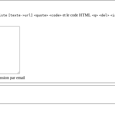
et le code HTML
iste
[texte->url]
<quote>
<code>
<q>
<del>
<i
ssion par email