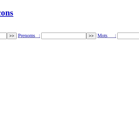
cons
Prenoms :
Mots :