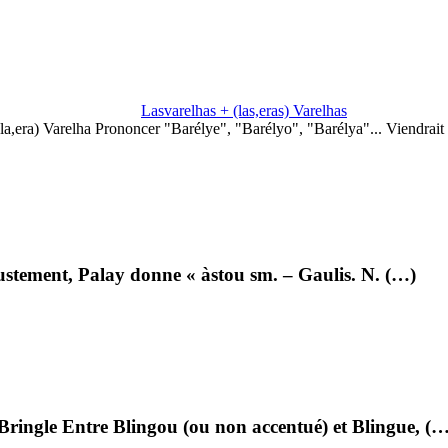
Lasvarelhas + (las,eras) Varelhas
(la,era) Varelha Prononcer "Barélye", "Barélyo", "Barélya"... Viendrai
Justement, Palay donne « àstou sm. – Gaulis. N. (…)
ingle Entre Blingou (ou non accentué) et Blingue, (…