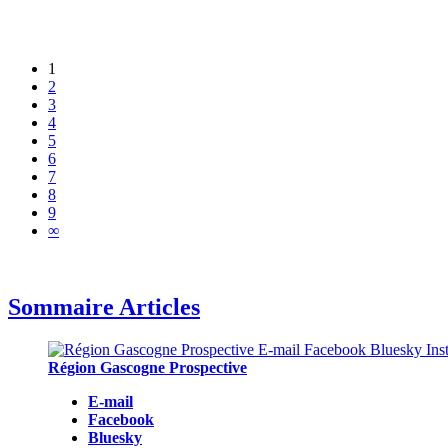
1
2
3
4
5
6
7
8
9
∞
Sommaire Articles
Région Gascogne Prospective
E-mail
Facebook
Bluesky