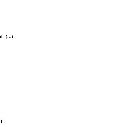
t du (…)
)