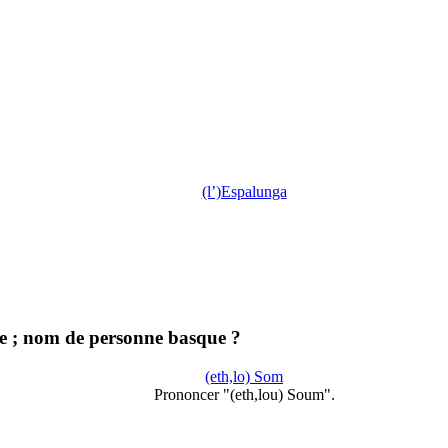
(l’)Espalunga
 ; nom de personne basque ?
(eth,lo) Som
Prononcer "(eth,lou) Soum".