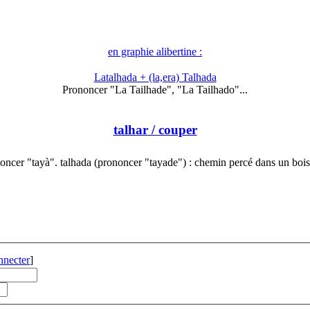
en graphie alibertine :
Latalhada + (la,era) Talhada
Prononcer "La Tailhade", "La Tailhado"...
talhar
/ couper
oncer "tayà". talhada (prononcer "tayade") : chemin percé dans un boi
nnecter
]