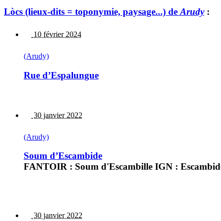
Lòcs (lieux-dits = toponymie, paysage...) de
Arudy
:
10 février 2024
(Arudy)
Rue d’Espalungue
30 janvier 2022
(Arudy)
Soum d’Escambide
FANTOIR : Soum d'Escambille IGN : Escambide
30 janvier 2022