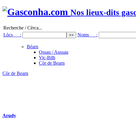
Nos lieux-dits gas
Recherche / Cèrca...
Lòcs :
Noms :
Béarn
Ossau / Aussau
Vic-Bilh
Còr de Bearn
Còr de Bearn
Arudy