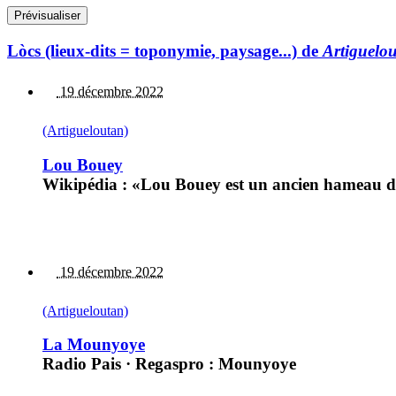
Lòcs (lieux-dits = toponymie, paysage...) de
Artiguelo
19 décembre 2022
(Artigueloutan)
Lou Bouey
Wikipédia : «Lou Bouey est un ancien hameau d’Ar
19 décembre 2022
(Artigueloutan)
La Mounyoye
Radio Pais · Regaspro : Mounyoye