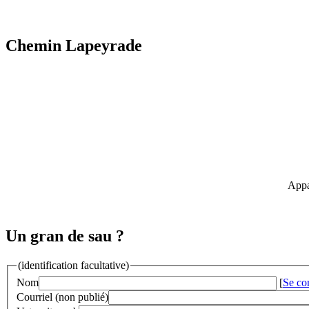
Chemin Lapeyrade
Appa
Un gran de sau ?
(identification facultative)
Nom
[
Se co
Courriel (non publié)