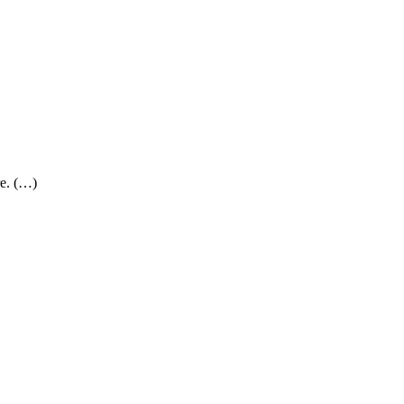
e. (…)