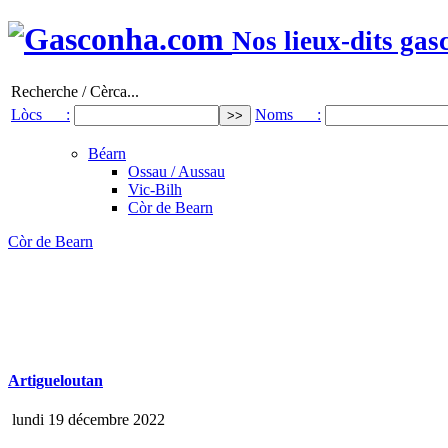
Nos lieux-dits gas
Recherche / Cèrca...
Lòcs :
Noms :
Béarn
Ossau / Aussau
Vic-Bilh
Còr de Bearn
Còr de Bearn
Artigueloutan
lundi 19 décembre 2022