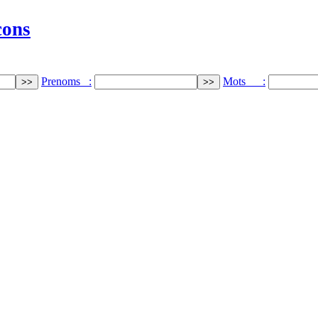
cons
Prenoms :
Mots :