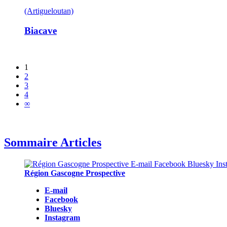
(Artigueloutan)
Biacave
1
2
3
4
∞
Sommaire Articles
Région Gascogne Prospective
E-mail
Facebook
Bluesky
Instagram