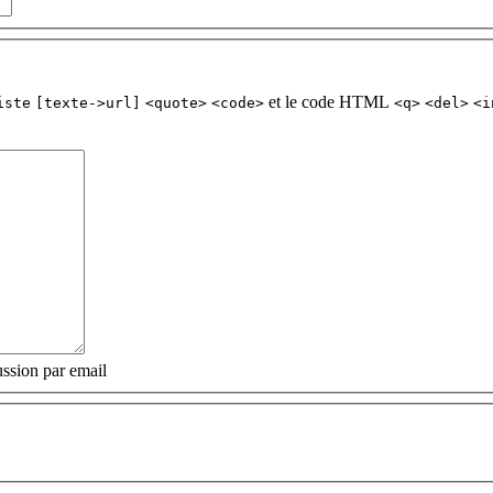
et le code HTML
iste
[texte->url]
<quote>
<code>
<q>
<del>
<i
ssion par email