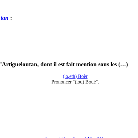
utan
:
tigueloutan, dont il est fait mention sous les (…)
(lo,eth) Boèr
Prononcer "(lou) Bouè".