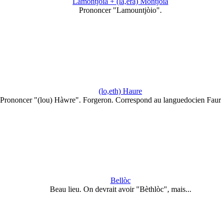
Lamontjòia + (la,era) Montjòia
Prononcer "Lamountjòio".
(lo,eth) Haure
Prononcer "(lou) Hàwre". Forgeron. Correspond au languedocien Faur
Bellòc
Beau lieu. On devrait avoir "Bèthlòc", mais...