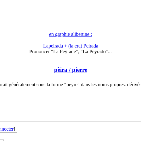
en graphie alibertine :
Lapeirada + (la,era) Peirada
Prononcer "La Peÿrade", "La Peÿrado"...
pèira
/ pierre
rait généralement sous la forme "peyre" dans les noms propres. dérivé
nnecter
]