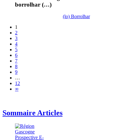
borrolhar (…)
(lo) Borrolhar
1
2
3
4
5
6
7
8
9
…
12
∞
Sommaire Articles