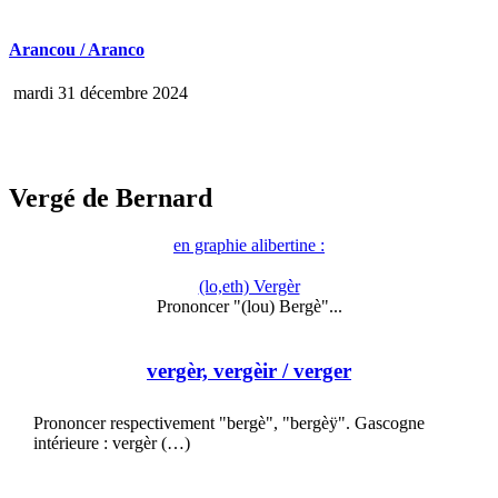
Arancou / Aranco
mardi 31 décembre 2024
Vergé de Bernard
en graphie alibertine :
(lo,eth) Vergèr
Prononcer "(lou) Bergè"...
vergèr, vergèir
/ verger
Prononcer respectivement "bergè", "bergèÿ". Gascogne
intérieure : vergèr (…)