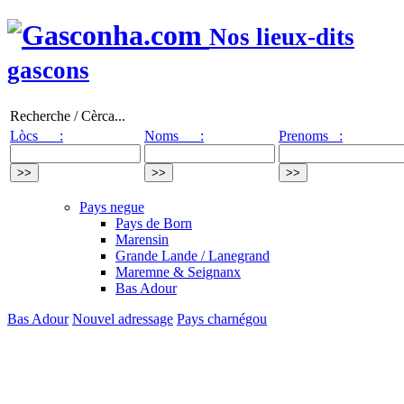
Nos lieux-dits
gascons
Recherche / Cèrca...
Lòcs :
Noms :
Prenoms :
Pays negue
Pays de Born
Marensin
Grande Lande / Lanegrand
Maremne & Seignanx
Bas Adour
Bas Adour
Nouvel adressage
Pays charnégou