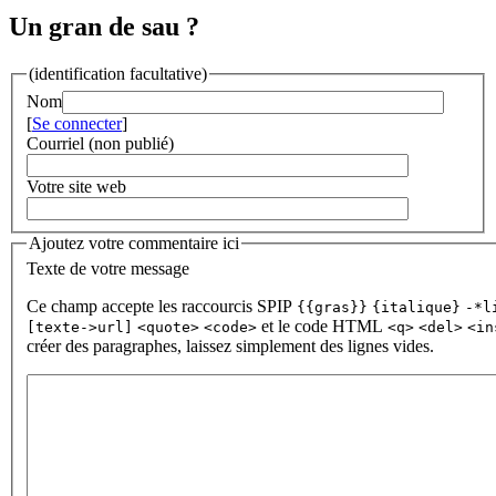
Un gran de sau ?
(identification facultative)
Nom
[
Se connecter
]
Courriel (non publié)
Votre site web
Ajoutez votre commentaire ici
Texte de votre message
Ce champ accepte les raccourcis SPIP
{{gras}}
{italique}
-*l
et le code HTML
[texte->url]
<quote>
<code>
<q>
<del>
<in
créer des paragraphes, laissez simplement des lignes vides.