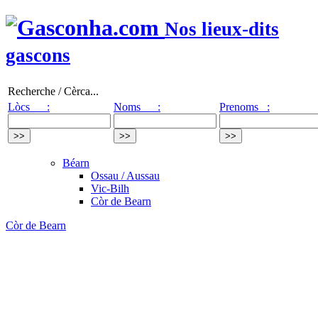
Nos lieux-dits
gascons
Recherche / Cèrca...
Lòcs :
Noms :
Prenoms :
Béarn
Ossau / Aussau
Vic-Bilh
Còr de Bearn
Còr de Bearn