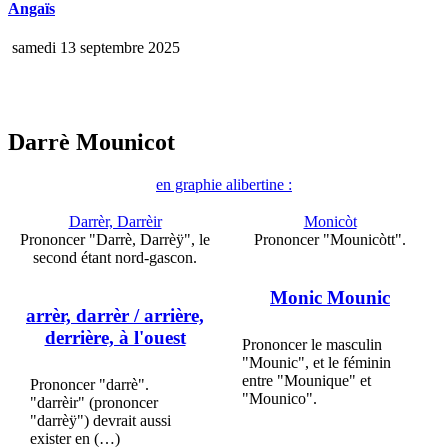
Angaïs
samedi 13 septembre 2025
Darrè Mounicot
en graphie alibertine :
Darrèr, Darrèir
Monicòt
Prononcer "Darrè, Darrèÿ", le
Prononcer "Mounicòtt".
second étant nord-gascon.
Monic Mounic
arrèr, darrèr
/ arrière,
derrière, à l'ouest
Prononcer le masculin
"Mounic", et le féminin
entre "Mounique" et
Prononcer "darrè".
"Mounico".
"darrèir" (prononcer
"darrèÿ") devrait aussi
exister en (…)