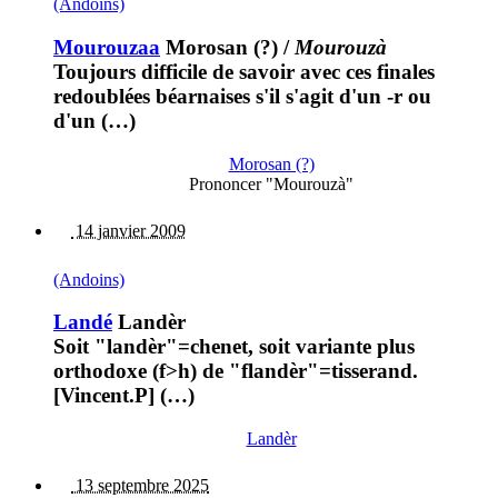
(Andoins)
Mourouzaa
Morosan (?)
/
Mourouzà
Toujours difficile de savoir avec ces finales
redoublées béarnaises s'il s'agit d'un -r ou
d'un (…)
Morosan (?)
Prononcer "Mourouzà"
14 janvier 2009
(Andoins)
Landé
Landèr
Soit "landèr"=chenet, soit variante plus
orthodoxe (f>h) de "flandèr"=tisserand.
[Vincent.P] (…)
Landèr
13 septembre 2025