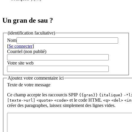
Un gran de sau ?
(identification facultative)
Nom
[
Se connecter
]
Courriel (non publié)
Votre site web
Ajoutez votre commentaire ici
Texte de votre message
Ce champ accepte les raccourcis SPIP
{{gras}}
{italique}
-*l
et le code HTML
[texte->url]
<quote>
<code>
<q>
<del>
<in
créer des paragraphes, laissez simplement des lignes vides.