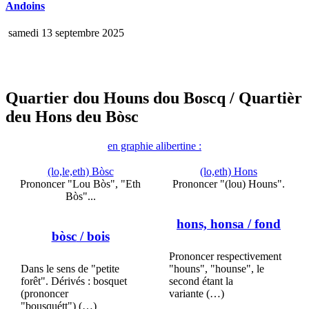
Andoins
samedi 13 septembre 2025
Quartier dou Houns dou Boscq
/ Quartièr
deu Hons deu Bòsc
en graphie alibertine :
(lo,le,eth) Bòsc
(lo,eth) Hons
Prononcer "Lou Bòs", "Eth
Prononcer "(lou) Houns".
Bòs"...
hons, honsa
/ fond
bòsc
/ bois
Prononcer respectivement
Dans le sens de "petite
"houns", "hounse", le
forêt". Dérivés : bosquet
second étant la
(prononcer
variante (…)
"bousquétt") (…)