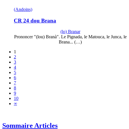
(Andoins)
CR 24 dou Brana
(lo) Branar
Prononcer "(lou) Branà". Le Pignada, le Matouca, le Junca, le
Brana... (…)
1
2
3
4
5
6
7
8
9
10
∞
Sommaire Articles