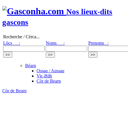
Nos lieux-dits
gascons
Recherche / Cèrca...
Lòcs :
Noms :
Prenoms :
Béarn
Ossau / Aussau
Vic-Bilh
Còr de Bearn
Còr de Bearn