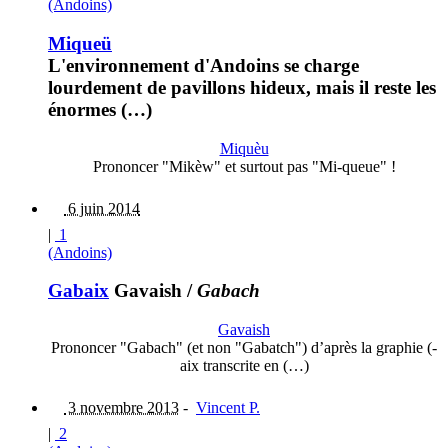
(Andoins)
Miqueü
L'environnement d'Andoins se charge
lourdement de pavillons hideux, mais il reste les
énormes (…)
Miquèu
Prononcer "Mikèw" et surtout pas "Mi-queue" !
6 juin 2014
|
1
(Andoins)
Gabaix
Gavaish
/
Gabach
Gavaish
Prononcer "Gabach" (et non "Gabatch") d’après la graphie (-
aix transcrite en (…)
3 novembre 2013
-
Vincent P.
|
2