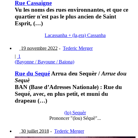
Rue Cassaigne
Vu les noms des rues environnantes, et que ce
quartier n'est pas le plus ancien de Saint
Esprit, (…)
Lacassanha + (la,era) Cassanha
19 novembre 2022
-
Tederic Merger
|
1
(Bayonne / Bayoune / Baiona)
Rue du Sequé
Arrua deu Sequèr
/
Arrue dou
Sequè
BAN (Base d’Adresses Nationale) : Rue du
Sequé, avec, en plus petit, et muni du
drapeau (…)
(lo) Sequèr
Prononcer "(lou) Séquè"...
30 juillet 2018
-
Tederic Merger