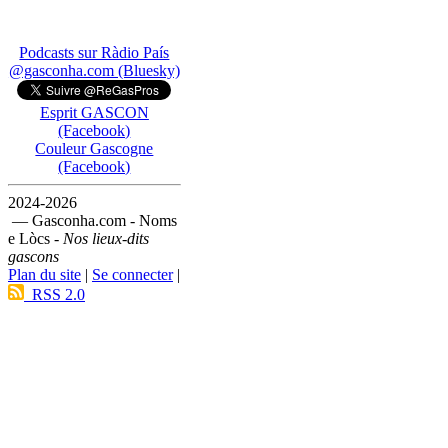
Podcasts sur Ràdio País
@gasconha.com (Bluesky)
Esprit GASCON
(Facebook)
Couleur Gascogne
(Facebook)
2024-2026
— Gasconha.com - Noms
e Lòcs -
Nos lieux-dits
gascons
Plan du site
|
Se connecter
|
RSS 2.0