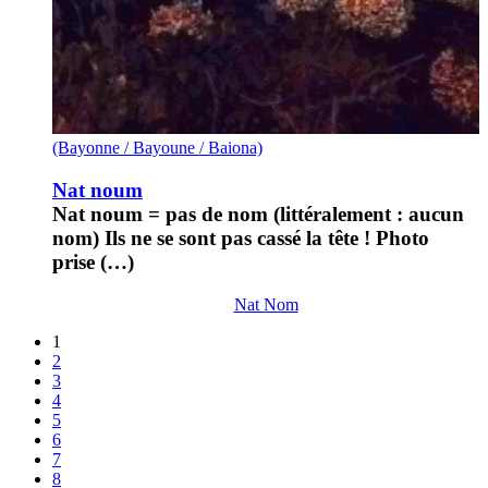
(Bayonne / Bayoune / Baiona)
Nat noum
Nat noum = pas de nom (littéralement : aucun
nom) Ils ne se sont pas cassé la tête ! Photo
prise (…)
Nat Nom
1
2
3
4
5
6
7
8