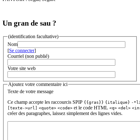
Un gran de sau ?
(identification facultative)
Nom
[
Se connecter
]
Courriel (non publié)
Votre site web
Ajoutez votre commentaire ici
Texte de votre message
Ce champ accepte les raccourcis SPIP
{{gras}}
{italique}
-*l
et le code HTML
[texte->url]
<quote>
<code>
<q>
<del>
<in
créer des paragraphes, laissez simplement des lignes vides.