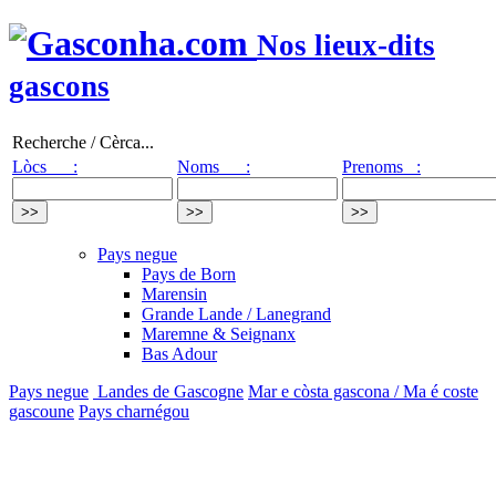
Nos lieux-dits
gascons
Recherche / Cèrca...
Lòcs :
Noms :
Prenoms :
Pays negue
Pays de Born
Marensin
Grande Lande / Lanegrand
Maremne & Seignanx
Bas Adour
Pays negue
Landes de Gascogne
Mar e còsta gascona / Ma é coste
gascoune
Pays charnégou