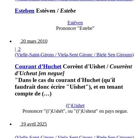
Esteben
Estéven
/
Estebe
Estéven
Prononcer "Estebe"
20 mars 2010
|
2
(Vielle-Saint-Girons / Viela-Sent Gironç / Biele Sen Girouns)
Courant d’Huchet
Corrènt d'Uishet
/
Courrènt
d'Ucheut [en negue]
"Dans le cas du courant d'Huchet (qu'il
faudrait donc écrire "Uishet"), et en tenant
compte de (…)
(l’)Uishet
Prononcer "(l’)Ushét", ou "(l’)Usheut" en pays negue.
19 avril 2025
(Vielle-Saint-Girons / Viela-Sent Gironç / Biele Sen Girouns)