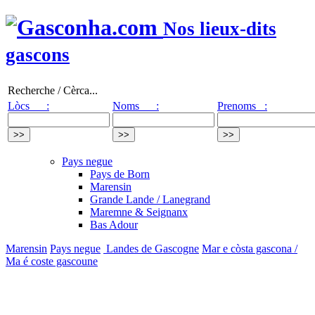
Nos lieux-dits
gascons
Recherche / Cèrca...
Lòcs :
Noms :
Prenoms :
Pays negue
Pays de Born
Marensin
Grande Lande / Lanegrand
Maremne & Seignanx
Bas Adour
Marensin
Pays negue
Landes de Gascogne
Mar e còsta gascona /
Ma é coste gascoune