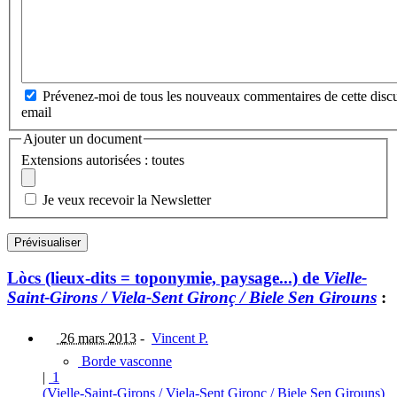
Prévenez-moi de tous les nouveaux commentaires de cette discu
email
Ajouter un document
Extensions autorisées : toutes
Je veux recevoir la Newsletter
Lòcs (lieux-dits = toponymie, paysage...) de
Vielle-
Saint-Girons / Viela-Sent Gironç / Biele Sen Girouns
:
26 mars 2013
-
Vincent P.
Borde vasconne
|
1
(Vielle-Saint-Girons / Viela-Sent Gironç / Biele Sen Girouns)