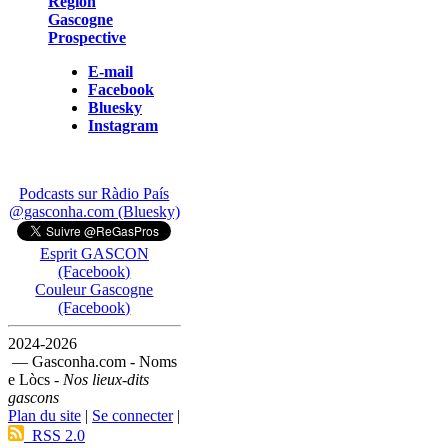
Région
Gascogne
Prospective
E-mail
Facebook
Bluesky
Instagram
Podcasts sur Ràdio País
@gasconha.com (Bluesky)
Esprit GASCON
(Facebook)
Couleur Gascogne
(Facebook)
2024-2026
— Gasconha.com - Noms
e Lòcs -
Nos lieux-dits
gascons
Plan du site
|
Se connecter
|
RSS 2.0