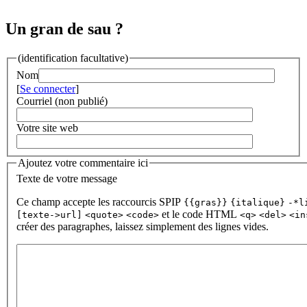
Un gran de sau ?
(identification facultative)
Nom
[
Se connecter
]
Courriel (non publié)
Votre site web
Ajoutez votre commentaire ici
Texte de votre message
Ce champ accepte les raccourcis SPIP
{{gras}}
{italique}
-*l
et le code HTML
[texte->url]
<quote>
<code>
<q>
<del>
<in
créer des paragraphes, laissez simplement des lignes vides.