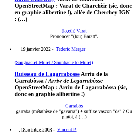
OpenStreetMap : Varat de Charchèir (sic, donc
en graphie alibertine !), allée de Cherchey IGN
: (…)
(lo,eth) Varat
Prononcer "(lou) Baratt".
19 janvier 2022
-
Tederic Merger
(Saugnac-et-Muret / Saunhac e lo Muret)
Ruisseau de Lagarrabosse
Arriu de la
Garrabòssa
/
Arriw de Legarrabòsse
OpenStreetMap : Arriu de Lagarrabòssa (sic,
donc en graphie alibertine !)
Garrabòs
garraba (métathèse de "gavarra") + suffixe vascon "òs" ? Ou
plutôt, à (…)
18 octobre 2008
-
Vincent P.