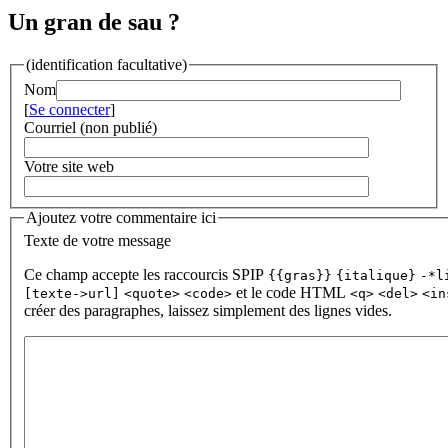
Un gran de sau ?
(identification facultative)
Nom
[
Se connecter
]
Courriel (non publié)
Votre site web
Ajoutez votre commentaire ici
Texte de votre message
Ce champ accepte les raccourcis SPIP
{{gras}}
{italique}
-*l
et le code HTML
[texte->url]
<quote>
<code>
<q>
<del>
<in
créer des paragraphes, laissez simplement des lignes vides.