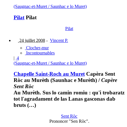
(Saugnac-et-Muret / Saunhac e lo Muret)
Pilat
Pilat
Pilat
24 juillet 2008
-
Vincent P.
Clocher-mur
Incontournables
|
4
(Saugnac-et-Muret / Saunhac e lo Muret)
Chapelle Saint-Roch au Muret
Capèra Sent
Ròc au Murèth (Saunhac e Murèth)
/
Capère
Sent Ròc
Au Murèth. Sus lo camin romiu : qu'i trobaratz
tot l'agradament de las Lanas gasconas dab
bruts (…)
Sent Ròc
Prononcer "Sen Ròc".