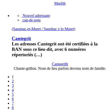
Murèth
Nouvel adressage
cap-de-paja
(Saugnac-et-Muret / Saunhac e lo Muret)
Cantegrit
Les adresses Cantegrit ont été certifiées à la
BAN sous ce lieu-dit, avec 6 numéros
répertoriés (…)
Cantagrith
Chante-grillon. Nom de lieu parfois devenu nom de famille.
1
2
3
4
5
6
7
8