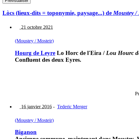
Lòcs (lieux-dits = toponymie, paysage...) de
Moustey / 
21 octobre 2021
(Moustey / Mosteir)
Hourg de Leyre
Lo Horc de l'Eira
/
Lou Hourc de
Confluent des deux Eyres.
Pr
16 janvier 2016
-
Tederic Merger
(Moustey / Mosteir)
Biganon
Ancienne commune, maintenant dans Moustey. Wi