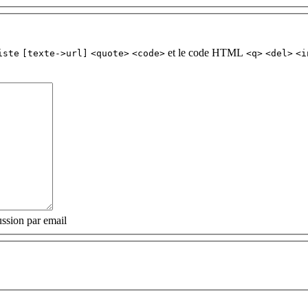
et le code HTML
iste
[texte->url]
<quote>
<code>
<q>
<del>
<i
ssion par email