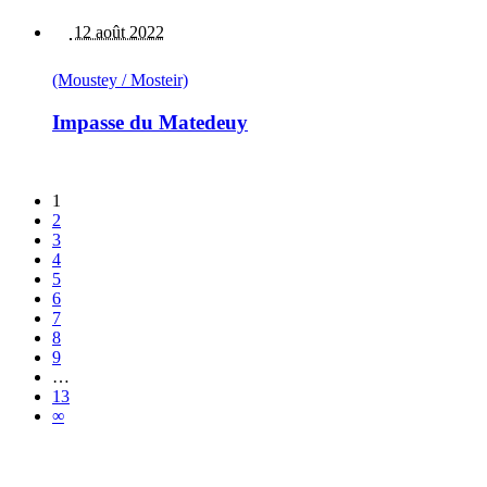
12 août 2022
(Moustey / Mosteir)
Impasse du Matedeuy
1
2
3
4
5
6
7
8
9
…
13
∞