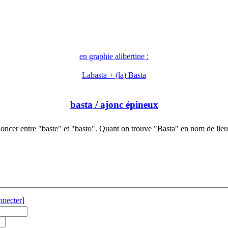
en graphie alibertine :
Labasta + (la) Basta
basta
/ ajonc épineux
oncer entre "baste" et "basto". Quant on trouve "Basta" en nom de lie
nnecter
]