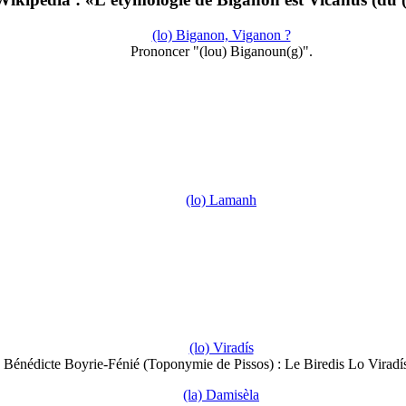
(lo) Biganon, Viganon ?
Prononcer "(lou) Biganoun(g)".
(lo) Lamanh
(lo) Viradís
Bénédicte Boyrie-Fénié (Toponymie de Pissos) : Le Biredis Lo Viradí
(la) Damisèla