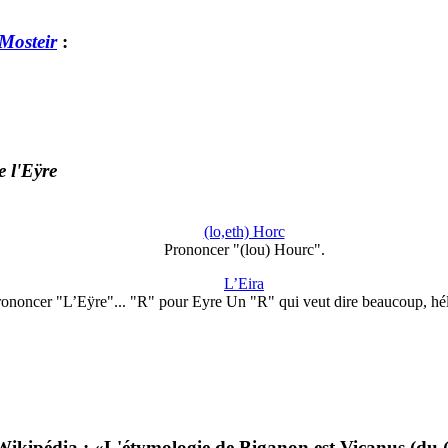
Mosteir
:
 l'Eÿre
(lo,eth) Horc
Prononcer "(lou) Hourc".
L’Eira
ononcer "L’Eÿre"... "R" pour Eyre Un "R" qui veut dire beaucoup, hé
kipédia : «L'étymologie de Biganon est Vicanus (du 