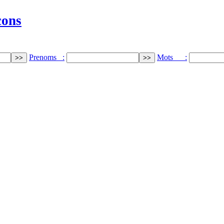
cons
Prenoms :
Mots :