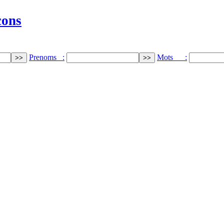
cons
Prenoms :
Mots :