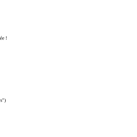
ée !
s")