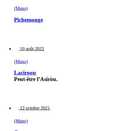
(Mano)
Pichemonge
10 août 2022
(Mano)
Laciroou
Peut-être l’Asiròu.
22 octobre 2021
(Mano)