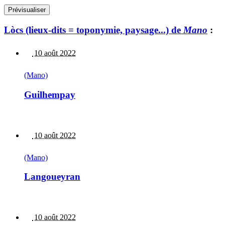
Lòcs (lieux-dits = toponymie, paysage...) de
Mano
:
10 août 2022
(Mano)
Guilhempay
10 août 2022
(Mano)
Langoueyran
10 août 2022