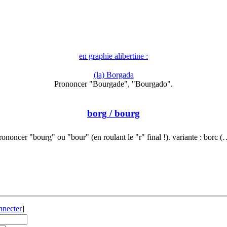
en graphie alibertine :
(la) Borgada
Prononcer "Bourgade", "Bourgado".
borg
/ bourg
rononcer "bourg" ou "bour" (en roulant le "r" final !). variante : borc (
nnecter
]