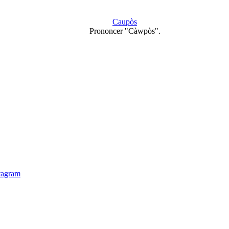
Caupòs
Prononcer "Càwpòs".