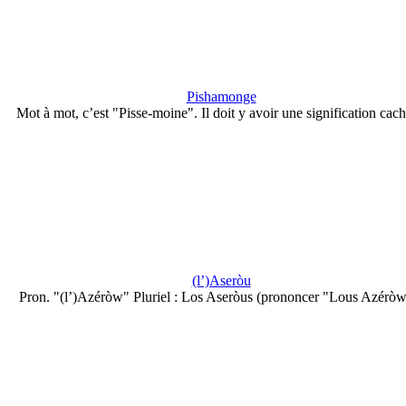
Pishamonge
Mot à mot, c’est "Pisse-moine". Il doit y avoir une signification cach
(l’)Aseròu
Pron. "(l’)Azéròw" Pluriel : Los Aseròus (prononcer "Lous Azéròw