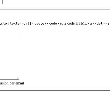
et le code HTML
iste
[texte->url]
<quote>
<code>
<q>
<del>
<i
ssion par email