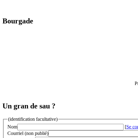
Bourgade
P
Un gran de sau ?
(identification facultative)
Nom
[
Se co
Courriel (non publié)