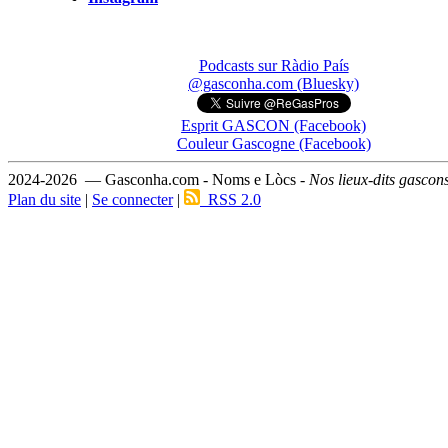
Podcasts sur Ràdio País
@gasconha.com (Bluesky)
Esprit GASCON (Facebook)
Couleur Gascogne (Facebook)
2024-2026 — Gasconha.com - Noms e Lòcs -
Nos lieux-dits gascon
Plan du site
|
Se connecter
|
RSS 2.0