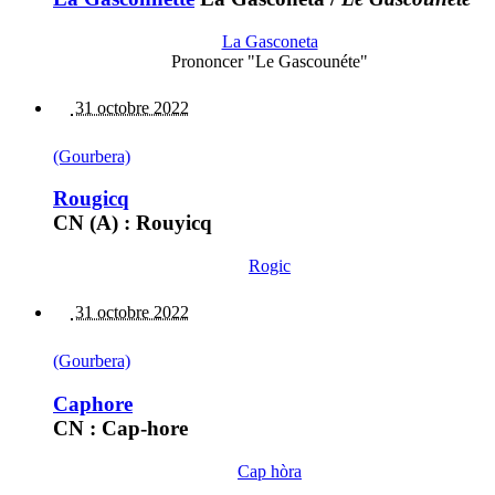
La Gasconeta
Prononcer "Le Gascounéte"
31 octobre 2022
(Gourbera)
Rougicq
CN (A) : Rouyicq
Rogic
31 octobre 2022
(Gourbera)
Caphore
CN : Cap-hore
Cap hòra