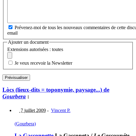
Prévenez-moi de tous les nouveaux commentaires de cette discu
email
Ajouter un document
Extensions autorisées : toutes
Je veux recevoir la Newsletter
Lòcs (lieux-dits = toponymie, paysage...) de
Gourbera
:
7 juillet 2009
-
Vincent P.
(Gourbera)
La Gasconnette
La Gasconeta
/
Le Gascounéte