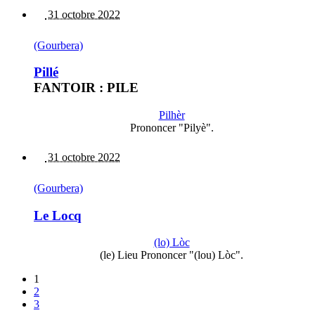
31 octobre 2022
(Gourbera)
Pillé
FANTOIR : PILE
Pilhèr
Prononcer "Pilyè".
31 octobre 2022
(Gourbera)
Le Locq
(lo) Lòc
(le) Lieu Prononcer "(lou) Lòc".
1
2
3