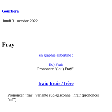
Gourbera
lundi 31 octobre 2022
Fray
en graphie alibertine :
(lo) Frair
Prononcer "(lou) Fraÿ".
frair, hrair
/ frère
Prononcer "fraï". variante sud-gasconne : hrair (prononcer
"raï")