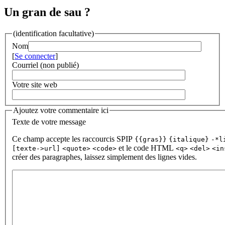
Un gran de sau ?
(identification facultative)
Nom
[
Se connecter
]
Courriel (non publié)
Votre site web
Ajoutez votre commentaire ici
Texte de votre message
Ce champ accepte les raccourcis SPIP
{{gras}}
{italique}
-*l
et le code HTML
[texte->url]
<quote>
<code>
<q>
<del>
<in
créer des paragraphes, laissez simplement des lignes vides.