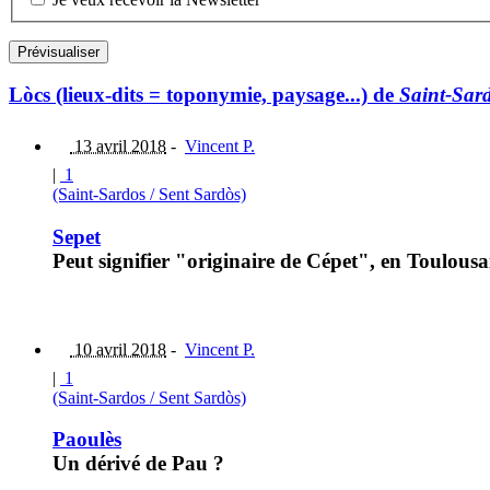
Lòcs (lieux-dits = toponymie, paysage...) de
Saint-Sard
13 avril 2018
-
Vincent P.
|
1
(Saint-Sardos / Sent Sardòs)
Sepet
Peut signifier "originaire de Cépet", en Toulousa
10 avril 2018
-
Vincent P.
|
1
(Saint-Sardos / Sent Sardòs)
Paoulès
Un dérivé de Pau ?