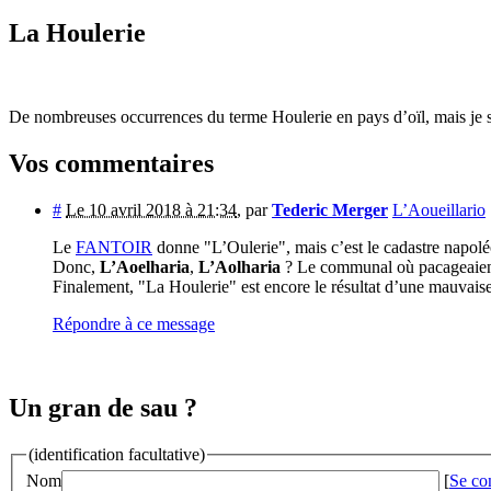
La Houlerie
De nombreuses occurrences du terme Houlerie en pays d’oïl, mais je sup
Vos commentaires
#
Le 10 avril 2018 à 21:34
,
par
Tederic Merger
L’Aoueillario
Le
FANTOIR
donne "L’Oulerie", mais c’est le cadastre napol
Donc,
L’Aoelharia
,
L’Aolharia
? Le communal où pacageaien
Finalement, "La Houlerie" est encore le résultat d’une mauvais
Répondre à ce message
Un gran de sau ?
(identification facultative)
Nom
[
Se co