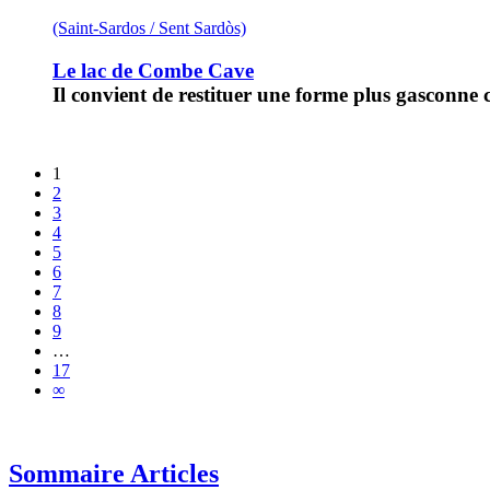
(Saint-Sardos / Sent Sardòs)
Le lac de Combe Cave
Il convient de restituer une forme plus gasconn
1
2
3
4
5
6
7
8
9
…
17
∞
Sommaire Articles