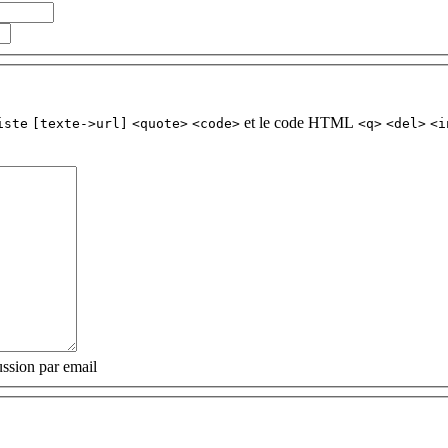
et le code HTML
iste
[texte->url]
<quote>
<code>
<q>
<del>
<i
ssion par email