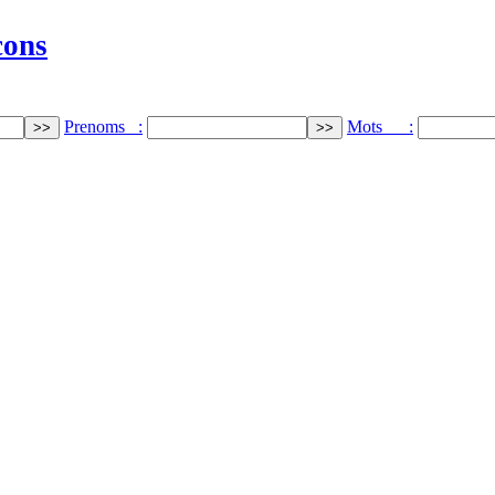
cons
Prenoms :
Mots :