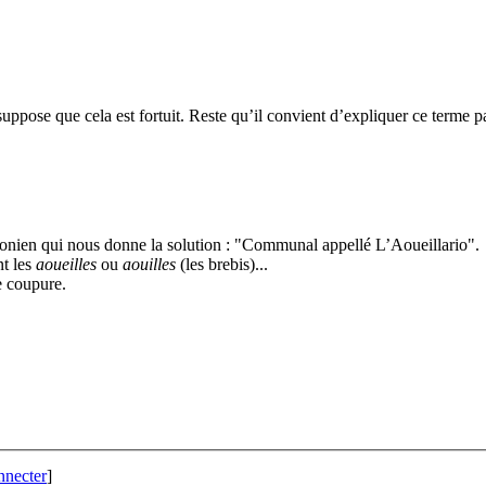
pose que cela est fortuit. Reste qu’il convient d’expliquer ce terme pa
éonien qui nous donne la solution : "Communal appellé L’Aoueillario".
t les
aoueilles
ou
aouilles
(les brebis)...
e coupure.
nnecter
]