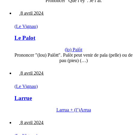
Prononcer "Qué l’èÿ". Je l’ai.
8 avril 2024
(Le Vignau)
Le Palot
(lo) Palòt
Prononcer "(lou) Palòtt". Palòt peut venir de pala (pelle) ou de
pau (pieu) (…)
8 avril 2024
(Le Vignau)
Larrue
Larrua + (l’)Arrua
8 avril 2024