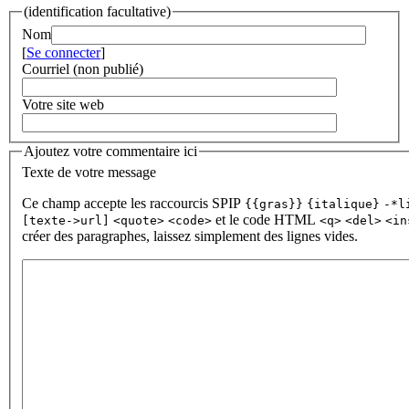
(identification facultative)
Nom
[
Se connecter
]
Courriel (non publié)
Votre site web
Ajoutez votre commentaire ici
Texte de votre message
Ce champ accepte les raccourcis SPIP
{{gras}}
{italique}
-*l
et le code HTML
[texte->url]
<quote>
<code>
<q>
<del>
<in
créer des paragraphes, laissez simplement des lignes vides.