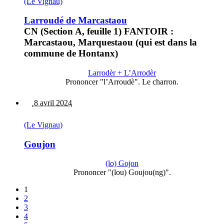
(Le Vignau)
Larroudé de Marcastaou
CN (Section A, feuille 1) FANTOIR :
Marcastaou, Marquestaou (qui est dans la
commune de Hontanx)
Larrodèr + L’Arrodèr
Prononcer "l’Arroudè". Le charron.
8 avril 2024
(Le Vignau)
Goujon
(lo) Gojon
Prononcer "(lou) Goujou(ng)".
1
2
3
4