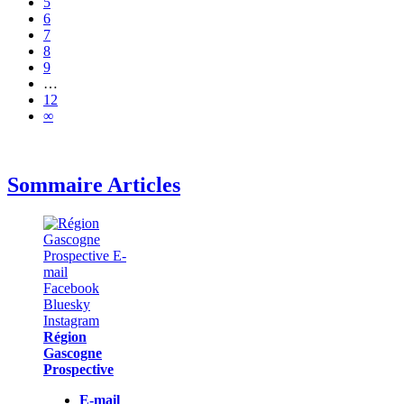
5
6
7
8
9
…
12
∞
Sommaire Articles
Région
Gascogne
Prospective
E-mail