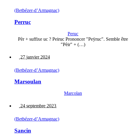
(Betbézer-d’Armagnac)
Perruc
Peruc
Pèr + suffixe uc ? Peiruc Prononcer "Peÿruc". Semble être
"Pèir" + (…)
27 janvier 2024
(Betbézer-d’Armagnac)
Marsoulan
Marçolan
24 septembre 2023
(Betbézer-d’Armagnac)
Sancin