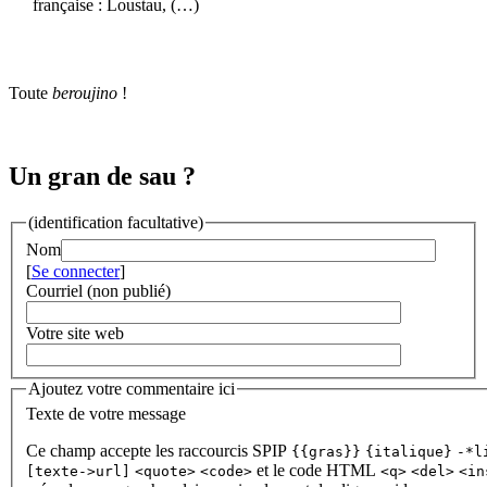
française : Loustau, (…)
Toute
beroujino
!
Un gran de sau ?
(identification facultative)
Nom
[
Se connecter
]
Courriel (non publié)
Votre site web
Ajoutez votre commentaire ici
Texte de votre message
Ce champ accepte les raccourcis SPIP
{{gras}}
{italique}
-*l
et le code HTML
[texte->url]
<quote>
<code>
<q>
<del>
<in