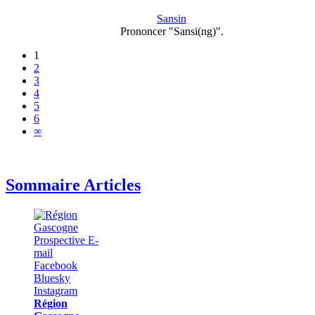
Sansin
Prononcer "Sansi(ng)".
1
2
3
4
5
6
∞
Sommaire Articles
Région