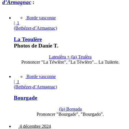
d’Armagnac
:
Borde vasconne
|
1
(Betbézer-d’Armagnac)
La Teoulère
Photos de Danie T.
Lateulèra + (la) Teulèra
Prononcer "La Téwlère", "La Téwlèro"... La Tuilerie.
Borde vasconne
|
1
(Betbézer-d’Armagnac)
Bourgade
(la) Borgada
Prononcer "Bourgade", "Bourgado".
4 décembre 2024