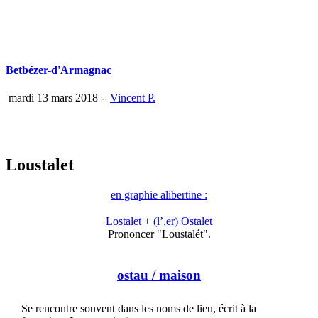
Betbézer-d'Armagnac
mardi 13 mars 2018
-
Vincent P.
Loustalet
en graphie alibertine :
Lostalet + (l’,er) Ostalet
Prononcer "Loustalét".
ostau
/ maison
Se rencontre souvent dans les noms de lieu, écrit à la