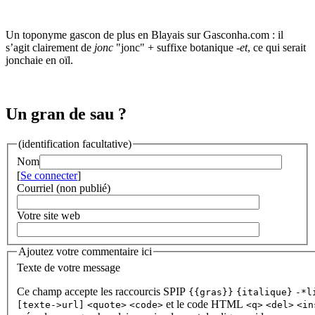
Un toponyme gascon de plus en Blayais sur Gasconha.com : il
s’agit clairement de
jonc
"jonc" + suffixe botanique
-et
, ce qui serait
jonchaie en oïl.
Un gran de sau ?
(identification facultative)
Nom
[
Se connecter
]
Courriel (non publié)
Votre site web
Ajoutez votre commentaire ici
Texte de votre message
Ce champ accepte les raccourcis SPIP
{{gras}}
{italique}
-*l
et le code HTML
[texte->url]
<quote>
<code>
<q>
<del>
<in