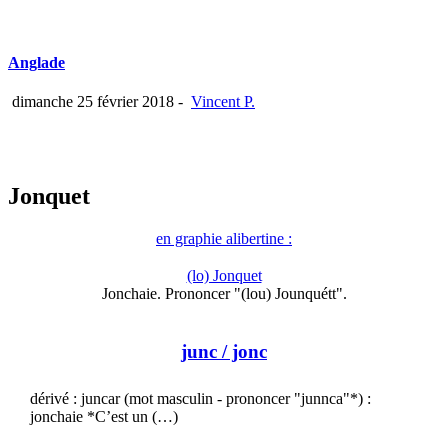
Anglade
dimanche 25 février 2018
-
Vincent P.
Jonquet
en graphie alibertine :
(lo) Jonquet
Jonchaie. Prononcer "(lou) Jounquétt".
junc
/ jonc
dérivé : juncar (mot masculin - prononcer "junnca"*) :
jonchaie *C’est un (…)