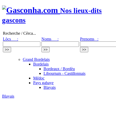
Nos lieux-dits
gascons
Recherche / Cèrca...
Lòcs :
Noms :
Prenoms :
Grand Bordelais
Bordelais
Bordeaux / Bordèu
Libournais - Castillonnais
Médoc
Pays gabaye
Blayais
Blayais