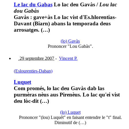
Le lac du Gabas
Lo lac deu Gavàs
/
Lou lac
dou Gabàs
Gavàs : gave+às Lo lac vist d'Es.hlorentias-
Davant (Biarn) abans la temporada deus
arrosatges. (…)
(lo) Gavàs
Prononcer "Lou Gabàs".
29 septembre 2007
-
Vincent P.
(Eslourenties-Daban)
Luquet
Com promés, lo lac deu Gavàs dab las
purmèras nèus aus Pirenèus. Lo lac qu'ei vist
deu lòc-dit (…)
(lo) Luquet
Prononcer "(lou) Luquét" en faisant entendre le "t" final.
Diminutif de (…)