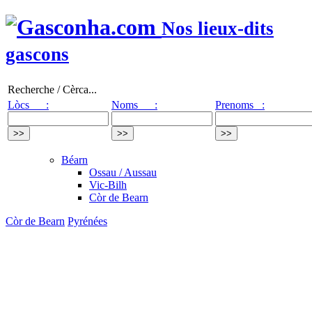
Nos lieux-dits
gascons
Recherche / Cèrca...
Lòcs :
Noms :
Prenoms :
Béarn
Ossau / Aussau
Vic-Bilh
Còr de Bearn
Còr de Bearn
Pyrénées