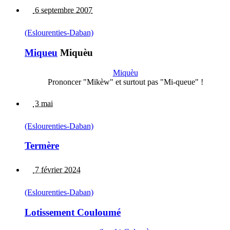
6 septembre 2007
(Eslourenties-Daban)
Miqueu
Miquèu
Miquèu
Prononcer "Mikèw" et surtout pas "Mi-queue" !
3 mai
(Eslourenties-Daban)
Termère
7 février 2024
(Eslourenties-Daban)
Lotissement Couloumé