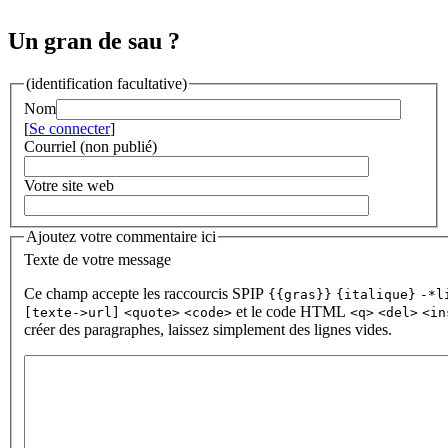
Un gran de sau ?
(identification facultative)
Nom
[
Se connecter
]
Courriel (non publié)
Votre site web
Ajoutez votre commentaire ici
Texte de votre message
Ce champ accepte les raccourcis SPIP
{{gras}}
{italique}
-*l
et le code HTML
[texte->url]
<quote>
<code>
<q>
<del>
<in
créer des paragraphes, laissez simplement des lignes vides.