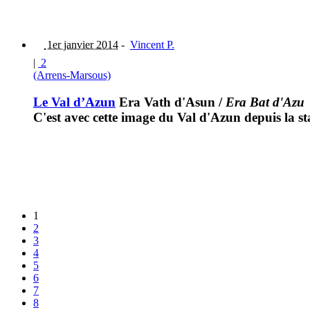
1er janvier 2014
-
Vincent P.
|
2
(Arrens-Marsous)
Le Val d’Azun
Era Vath d'Asun
/
Era Bat d'Azu
C'est avec cette image du Val d'Azun depuis la s
1
2
3
4
5
6
7
8