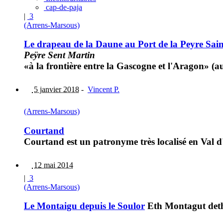
cap-de-paja
|
3
(Arrens-Marsous)
Le drapeau de la Daune au Port de la Peyre Sai
Peÿre Sent Martin
«à la frontière entre la Gascogne et l'Aragon» (
5 janvier 2018
-
Vincent P.
(Arrens-Marsous)
Courtand
Courtand est un patronyme très localisé en Val d'
12 mai 2014
|
3
(Arrens-Marsous)
Le Montaigu depuis le Soulor
Eth Montagut deth