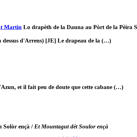
nt Martin
Lo drapèth de la Dauna au Pòrt de la Pèira 
au dessus d'Arrens) [JE] Le drapeau de la (…)
Azun, et il fait peu de doute que cette cabane (…)
 Solòr ençà
/
Et Mountagut dét Soulor ençà