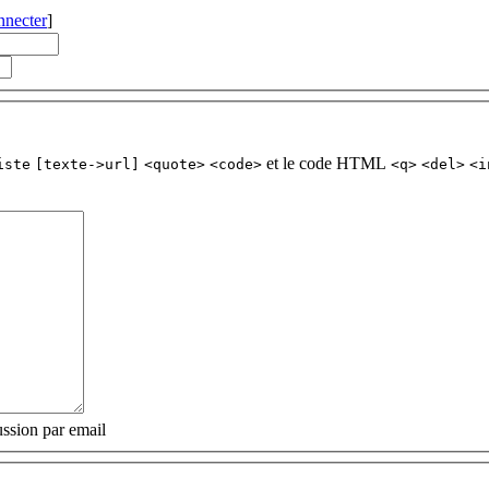
nnecter
]
et le code HTML
iste
[texte->url]
<quote>
<code>
<q>
<del>
<i
ssion par email