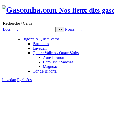
Nos lieux-dits gas
Recherche / Cèrca...
Lòcs :
Noms :
Bigòrra & Quate Vaths
Baronnies
Lavedan
Quatre Vallées / Quate Vaths
Aure-Louron
Barousse / Varossa
Magnoac
Còr de Bigòrra
Lavedan
Pyrénées