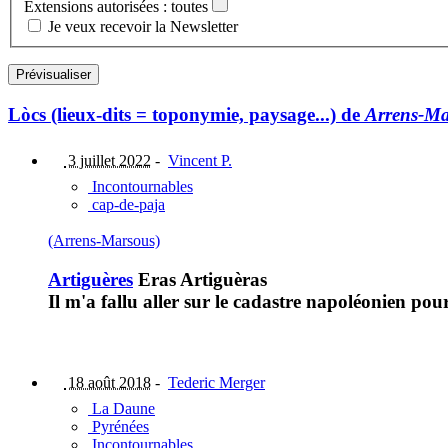
Extensions autorisées : toutes
Je veux recevoir la Newsletter
Lòcs (lieux-dits = toponymie, paysage...) de
Arrens-Ma
3 juillet 2022
-
Vincent P.
Incontournables
cap-de-paja
(Arrens-Marsous)
Artiguères
Eras Artiguèras
Il m'a fallu aller sur le cadastre napoléonien po
18 août 2018
-
Tederic Merger
La Daune
Pyrénées
Incontournables