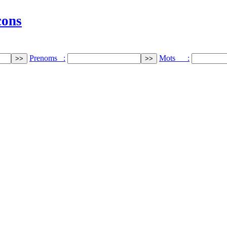
cons
Prenoms :
Mots :