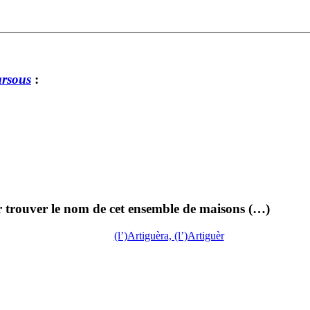
rsous
:
ur trouver le nom de cet ensemble de maisons (…)
(l’)Artiguèra, (l’)Artiguèr