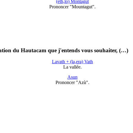
(eth,lo) Montagut
Prononcer "Mountagut".
tation du Hautacam que j'entends vous souhaiter, (…)
Lavath + (la,era) Vath
La vallée.
Asun
Prononcer "Azù".