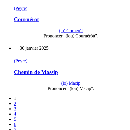
(Peyre)
Cournérot
(lo) Corneròt
Prononcer "(lou) Cournéròtt".
30 janvier 2025
(Peyre)
Chemin de Massip
(lo) Macip
Prononcer "(lou) Macip".
1
2
3
4
5
6
7