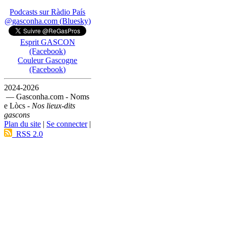
Podcasts sur Ràdio País
@gasconha.com (Bluesky)
Esprit GASCON
(Facebook)
Couleur Gascogne
(Facebook)
2024-2026
— Gasconha.com - Noms
e Lòcs -
Nos lieux-dits
gascons
Plan du site
|
Se connecter
|
RSS 2.0