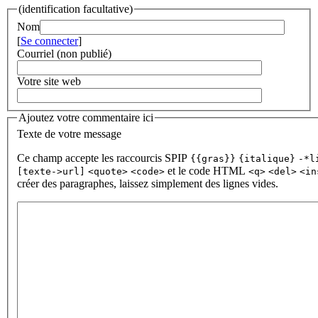
(identification facultative)
Nom
[
Se connecter
]
Courriel (non publié)
Votre site web
Ajoutez votre commentaire ici
Texte de votre message
Ce champ accepte les raccourcis SPIP
{{gras}}
{italique}
-*l
et le code HTML
[texte->url]
<quote>
<code>
<q>
<del>
<in
créer des paragraphes, laissez simplement des lignes vides.