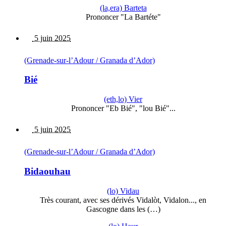
(la,era) Barteta
Prononcer "La Bartéte"
5 juin 2025
(Grenade-sur-l’Adour / Granada d’Ador)
Bié
(eth,lo) Vier
Prononcer "Eb Bié", "lou Bié"...
5 juin 2025
(Grenade-sur-l’Adour / Granada d’Ador)
Bidaouhau
(lo) Vidau
Très courant, avec ses dérivés Vidalòt, Vidalon..., en
Gascogne dans les (…)