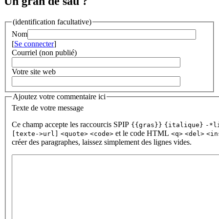
Un gran de sau ?
(identification facultative)
Nom
[
Se connecter
]
Courriel (non publié)
Votre site web
Ajoutez votre commentaire ici
Texte de votre message
Ce champ accepte les raccourcis SPIP
{{gras}}
{italique}
-*l
et le code HTML
[texte->url]
<quote>
<code>
<q>
<del>
<in
créer des paragraphes, laissez simplement des lignes vides.