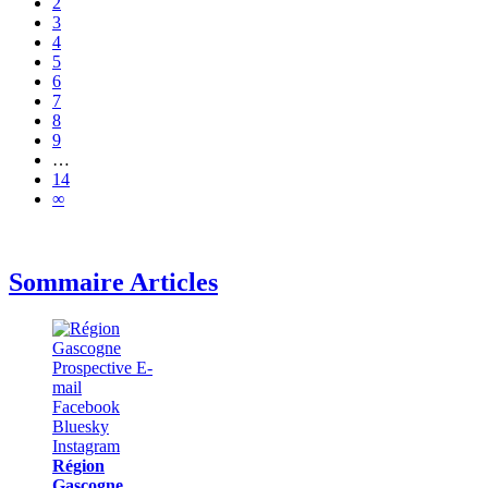
2
3
4
5
6
7
8
9
…
14
∞
Sommaire Articles
Région
Gascogne