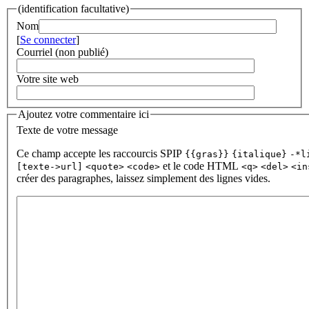
(identification facultative)
Nom
[
Se connecter
]
Courriel (non publié)
Votre site web
Ajoutez votre commentaire ici
Texte de votre message
Ce champ accepte les raccourcis SPIP
{{gras}}
{italique}
-*l
et le code HTML
[texte->url]
<quote>
<code>
<q>
<del>
<in
créer des paragraphes, laissez simplement des lignes vides.