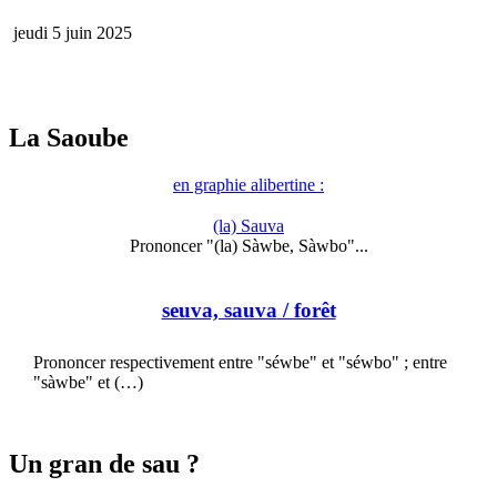
jeudi 5 juin 2025
La Saoube
en graphie alibertine :
(la) Sauva
Prononcer "(la) Sàwbe, Sàwbo"...
seuva, sauva
/ forêt
Prononcer respectivement entre "séwbe" et "séwbo" ; entre
"sàwbe" et (…)
Un gran de sau ?