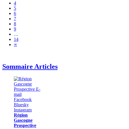
4
5
6
7
8
9
…
14
∞
Sommaire Articles
Région
Gascogne
Prospective