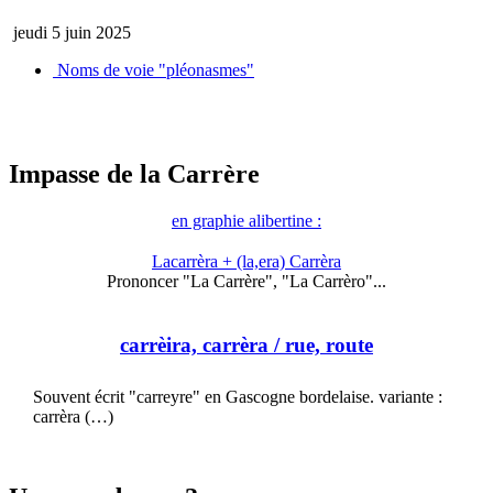
jeudi 5 juin 2025
Noms de voie "pléonasmes"
Impasse de la Carrère
en graphie alibertine :
Lacarrèra + (la,era) Carrèra
Prononcer "La Carrère", "La Carrèro"...
carrèira, carrèra
/ rue, route
Souvent écrit "carreyre" en Gascogne bordelaise. variante :
carrèra (…)