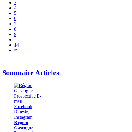
3
4
5
6
7
8
9
…
14
∞
Sommaire Articles
Région
Gascogne