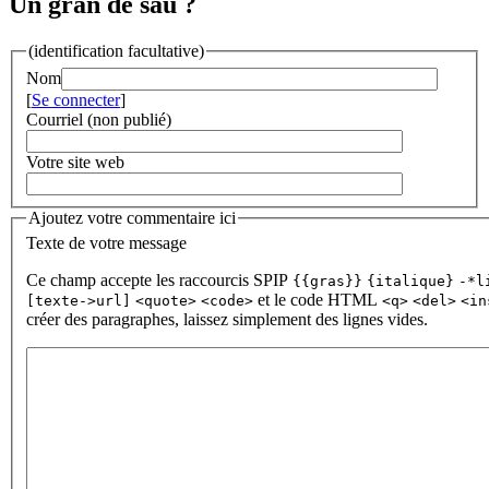
Un gran de sau ?
(identification facultative)
Nom
[
Se connecter
]
Courriel (non publié)
Votre site web
Ajoutez votre commentaire ici
Texte de votre message
Ce champ accepte les raccourcis SPIP
{{gras}}
{italique}
-*l
et le code HTML
[texte->url]
<quote>
<code>
<q>
<del>
<in
créer des paragraphes, laissez simplement des lignes vides.