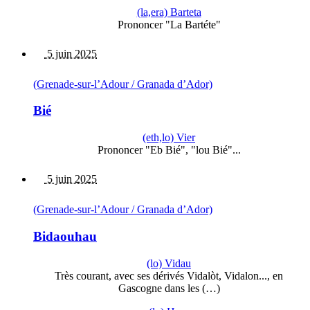
(la,era) Barteta
Prononcer "La Bartéte"
5 juin 2025
(Grenade-sur-l’Adour / Granada d’Ador)
Bié
(eth,lo) Vier
Prononcer "Eb Bié", "lou Bié"...
5 juin 2025
(Grenade-sur-l’Adour / Granada d’Ador)
Bidaouhau
(lo) Vidau
Très courant, avec ses dérivés Vidalòt, Vidalon..., en
Gascogne dans les (…)