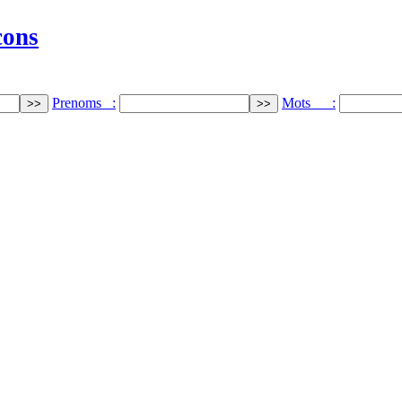
cons
Prenoms :
Mots :