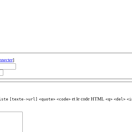
nnecter
]
et le code HTML
iste
[texte->url]
<quote>
<code>
<q>
<del>
<i