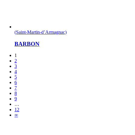
(Saint-Martin-d’Armagnac)
BARBON
1
2
3
4
5
6
7
8
9
…
12
∞