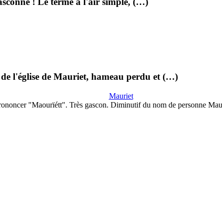
sconne ! Le terme a l'air simple, (…)
s de l'église de Mauriet, hameau perdu et (…)
Mauriet
rononcer "Maourïétt". Très gascon. Diminutif du nom de personne Mau