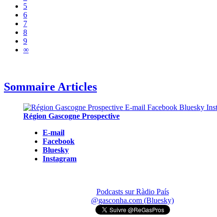
5
6
7
8
9
∞
Sommaire Articles
Région Gascogne Prospective
E-mail
Facebook
Bluesky
Instagram
Podcasts sur Ràdio País
@gasconha.com (Bluesky)