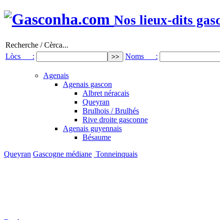
Nos lieux-dits gas
Recherche / Cèrca...
Lòcs :
Noms :
Agenais
Agenais gascon
Albret néracais
Queyran
Brulhois / Brulhés
Rive droite gasconne
Agenais guyennais
Bésaume
Queyran
Gascogne médiane
Tonneinquais