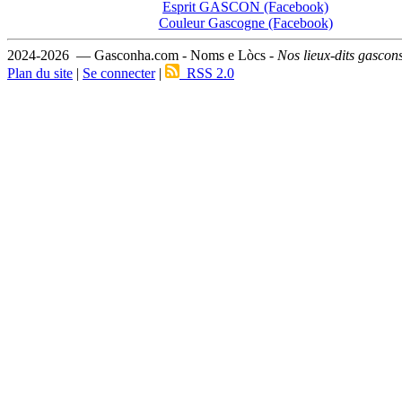
Esprit GASCON (Facebook)
Couleur Gascogne (Facebook)
2024-2026 — Gasconha.com - Noms e Lòcs -
Nos lieux-dits gascon
Plan du site
|
Se connecter
|
RSS 2.0