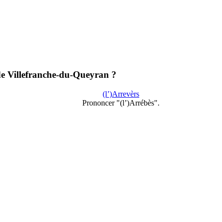
de Villefranche-du-Queyran ?
(l’)Arrevèrs
Prononcer "(l’)Arrébès".