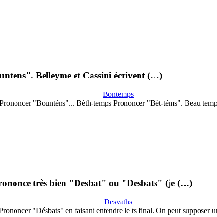
ountens". Belleyme et Cassini écrivent (…)
Bontemps
Prononcer "Bounténs"... Bèth-temps Prononcer "Bèt-téms". Beau tem
 prononce très bien "Desbat" ou "Desbats" (je (…)
Desvaths
Prononcer "Désbats" en faisant entendre le ts final. On peut supposer 