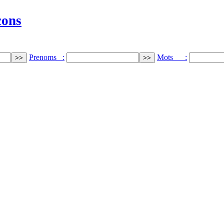
cons
Prenoms :
Mots :