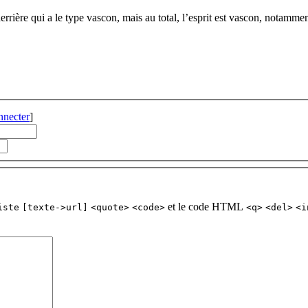
derrière qui a le type vascon, mais au total, l’esprit est vascon, notamme
nnecter
]
et le code HTML
iste
[texte->url]
<quote>
<code>
<q>
<del>
<i