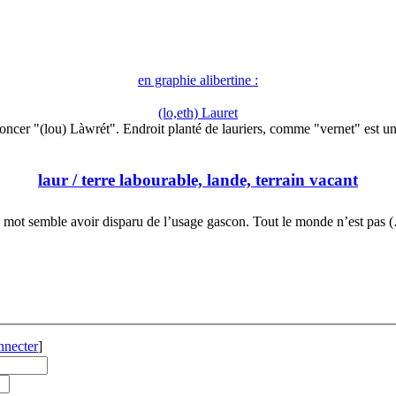
en graphie alibertine :
(lo,eth) Lauret
oncer "(lou) Làwrét". Endroit planté de lauriers, comme "vernet" est u
laur
/ terre labourable, lande, terrain vacant
 mot semble avoir disparu de l’usage gascon. Tout le monde n’est pas 
nnecter
]