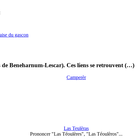
:
çaise du gascon
s de Beneharnum-Lescar). Ces liens se retrouvent (…)
Camperèr
Las Teulèras
Prononcer "Las Téoulères", "Las Téoulèros"...