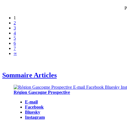
P
1
2
3
4
5
6
7
∞
Sommaire Articles
Région Gascogne Prospective
E-mail
Facebook
Bluesky
Instagram