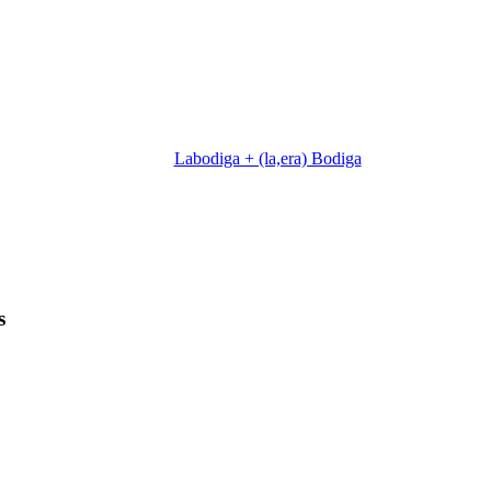
Labodiga + (la,era) Bodiga
s