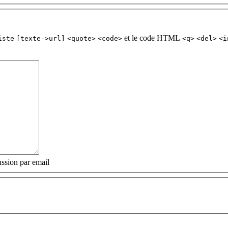
et le code HTML
iste
[texte->url]
<quote>
<code>
<q>
<del>
<i
ssion par email