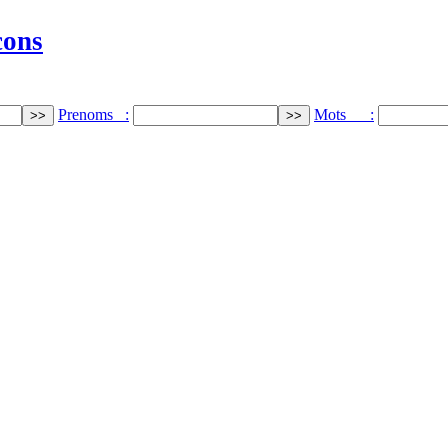
cons
Prenoms :
Mots :