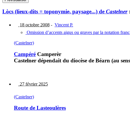
Lòcs (lieux-dits = toponymie, paysage...) de
Castelner
18 octobre 2008
-
Vincent P.
Omission d’accents aigus ou graves par la notation fran
(Castelner)
Campéré
Camperèr
Castelner dépendait du diocèse de Béarn (au sen
27 février 2025
(Castelner)
Route de Lasteoulères