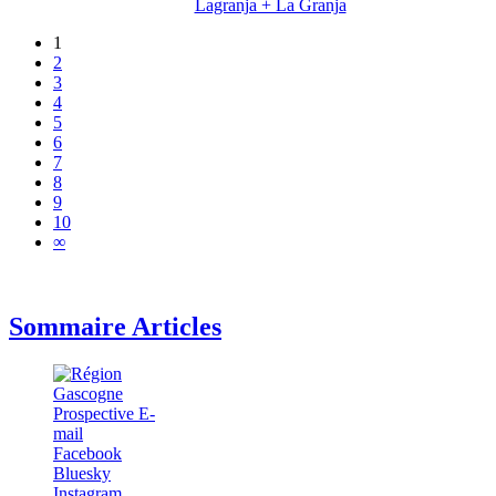
Lagranja + La Granja
1
2
3
4
5
6
7
8
9
10
∞
Sommaire Articles