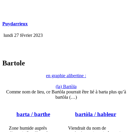
Puydarrieux
lundi 27 février 2023
Bartole
en graphie alibertine :
(la) Bartòla
Comme nom de lieu, ce Bartòla pourrait être lié à barta plus qu’à
bartòla (…)
barta
/ barthe
bartòla
/ hableur
Zone humide auprès
Viendrait du nom de