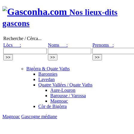
Nos lieux-dits
gascons
Recherche / Cèrca...
Lòcs :
Noms :
Prenoms :
Bigòrra & Quate Vaths
Baronnies
Lavedan
Quatre Vallées / Quate Vaths
Aure-Louron
Barousse / Varossa
Magnoac
Còr de Bigòrra
Magnoac
Gascogne médiane