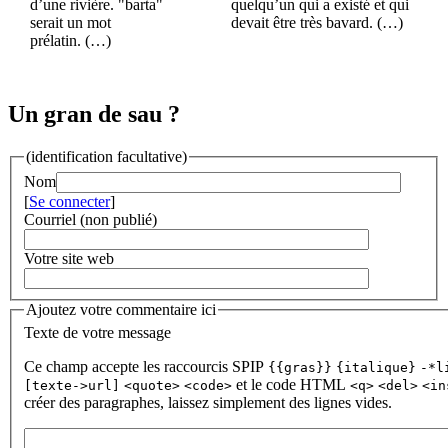
d’une rivière. "barta"
quelqu’un qui a existé et qui
serait un mot
devait être très bavard. (…)
prélatin. (…)
Un gran de sau ?
(identification facultative)
Nom
[
Se connecter
]
Courriel (non publié)
Votre site web
Ajoutez votre commentaire ici
Texte de votre message
Ce champ accepte les raccourcis SPIP
{{gras}}
{italique}
-*l
et le code HTML
[texte->url]
<quote>
<code>
<q>
<del>
<in
créer des paragraphes, laissez simplement des lignes vides.