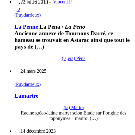
22 juillet 2010
-
Vincent P.
|
2
(Puydarrieux)
La Penne
La Pena
/
La Peno
Ancienne annexe de Tournous-Darré, ce
hameau se trouvait en Astarac ainsi que tout le
pays de (…)
(la,era) Pèna
24 mars 2025
(Puydarrieux)
Lamartre
(la) Martra
Racine gréco-latine martyr selon Étude sur l’origine des
toponymes « martroi (…)
14 décembre 2023