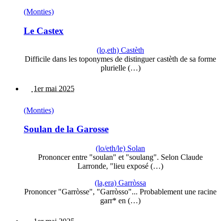
(Monties)
Le Castex
(lo,eth) Castèth
Difficile dans les toponymes de distinguer castèth de sa forme
plurielle (…)
1er mai 2025
(Monties)
Soulan de la Garosse
(lo/eth/le) Solan
Prononcer entre "soulan" et "soulang". Selon Claude
Larronde, "lieu exposé (…)
(la,era) Garròssa
Prononcer "Garròsse", "Garròsso"... Probablement une racine
garr* en (…)