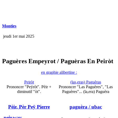
Monties
jeudi 1er mai 2025
Paguères Empeyrot
/ Paguèras En Peiròt
en graphie alibertine :
Peiròt
(las,eras) Paguèras
Prononcer "Peÿròt". Pèir +
Prononcer "Las Paguères", "Las
diminutif "òt".
Paguères"... (la,era) Paguèra
Pèir, Pèr Peÿ Pierre
paguèra
/ ubac
peir.wav