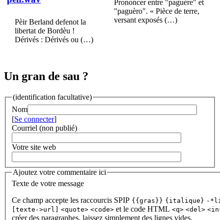
Prononcer entre "paguère" et
"paguèro". « Pièce de terre,
versant exposés (…)
Pèir Berland defenot la
libertat de Bordèu !
Dérivés : Dérivés ou (…)
Un gran de sau ?
(identification facultative)
Nom
[
Se connecter
]
Courriel (non publié)
Votre site web
Ajoutez votre commentaire ici
Texte de votre message
Ce champ accepte les raccourcis SPIP
{{gras}}
{italique}
-*l
et le code HTML
[texte->url]
<quote>
<code>
<q>
<del>
<in
créer des paragraphes, laissez simplement des lignes vides.