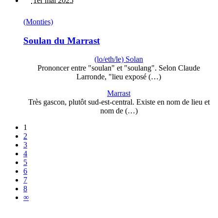
1er mai 2025
(Monties)
Soulan du Marrast
(lo/eth/le) Solan
Prononcer entre "soulan" et "soulang". Selon Claude
Larronde, "lieu exposé (…)
Marrast
Très gascon, plutôt sud-est-central. Existe en nom de lieu et
nom de (…)
1
2
3
4
5
6
7
8
∞