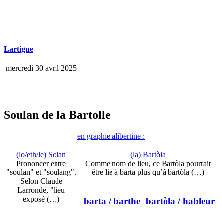
Lartigue
mercredi 30 avril 2025
Soulan de la Bartolle
en graphie alibertine :
(lo/eth/le) Solan
(la) Bartòla
Prononcer entre
Comme nom de lieu, ce Bartòla pourrait
"soulan" et "soulang".
être lié à barta plus qu’à bartòla (…)
Selon Claude
Larronde, "lieu
exposé (…)
barta
/ barthe
bartòla
/ hableur