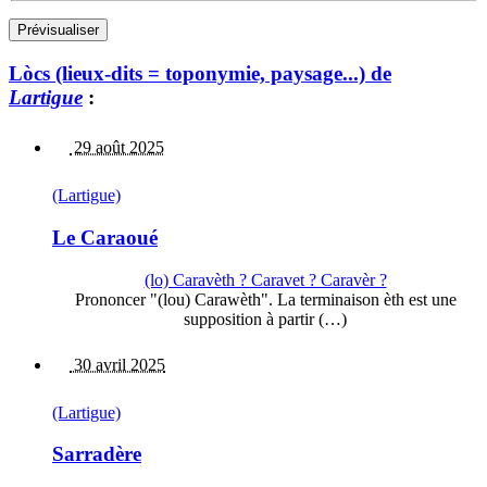
Lòcs (lieux-dits = toponymie, paysage...) de
Lartigue
:
29 août 2025
(Lartigue)
Le Caraoué
(lo) Caravèth ? Caravet ? Caravèr ?
Prononcer "(lou) Carawèth". La terminaison èth est une
supposition à partir (…)
30 avril 2025
(Lartigue)
Sarradère