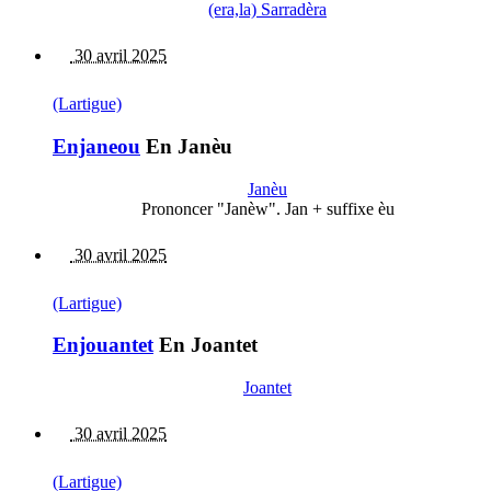
(era,la) Sarradèra
30 avril 2025
(Lartigue)
Enjaneou
En Janèu
Janèu
Prononcer "Janèw". Jan + suffixe èu
30 avril 2025
(Lartigue)
Enjouantet
En Joantet
Joantet
30 avril 2025
(Lartigue)