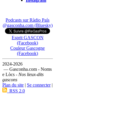
Instagram
Podcasts sur Ràdio País
@gasconha.com (Bluesky)
Esprit GASCON
(Facebook)
Couleur Gascogne
(Facebook)
2024-2026
— Gasconha.com - Noms
e Lòcs -
Nos lieux-dits
gascons
Plan du site
|
Se connecter
|
RSS 2.0