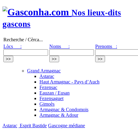
Nos lieux-dits
gascons
Recherche / Cèrca...
Lòcs :
Noms :
Prenoms :
Grand Armagnac
Astarac
Haut Armagnac - Pays d’Auch
Fezensac
Eauzan / Eusan
Fezensaguet
Gimoès
Armagnac & Condomois
Armagnac & Adour
Astarac
Esprit Bastide
Gascogne médiane