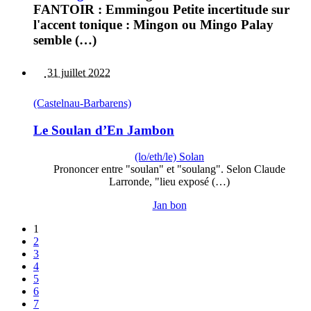
FANTOIR : Emmingou Petite incertitude sur
l'accent tonique : Mingon ou Mingo Palay
semble (…)
31 juillet 2022
(Castelnau-Barbarens)
Le Soulan d’En Jambon
(lo/eth/le) Solan
Prononcer entre "soulan" et "soulang". Selon Claude
Larronde, "lieu exposé (…)
Jan bon
1
2
3
4
5
6
7