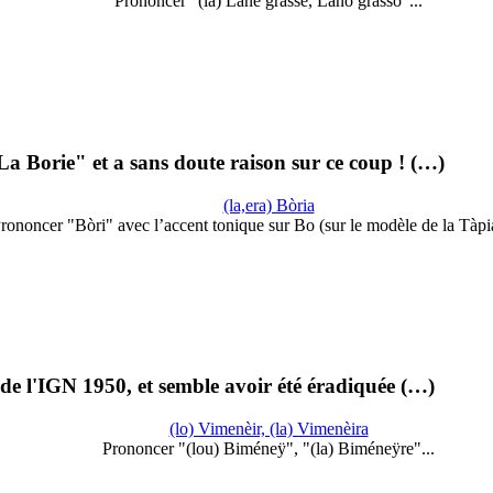
Prononcer "(la) Lane grasse, Lano grasso"...
a Borie" et a sans doute raison sur ce coup ! (…)
(la,era) Bòria
rononcer "Bòri" avec l’accent tonique sur Bo (sur le modèle de la Tàpi
 de l'IGN 1950, et semble avoir été éradiquée (…)
(lo) Vimenèir, (la) Vimenèira
Prononcer "(lou) Biméneÿ", "(la) Biméneÿre"...