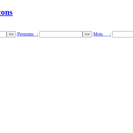
cons
Prenoms :
Mots :