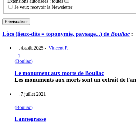
Extensions autorisées : toutes
Je veux recevoir la Newsletter
Lòcs (lieux-dits = toponymie, paysage...) de
Bouliac
:
4 août 2025
-
Vincent P.
|
1
(Bouliac)
Le monument aux morts de Bouliac
Les monuments aux morts sont un extrait de l'ann
7 juillet 2021
(Bouliac)
Lannegrasse