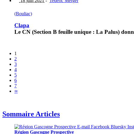
18 juin 2021
-
Tederic Merger
(Bouliac)
Clapa
Le CN (Section B feuille unique : La Palus) donne
1
2
3
4
5
6
7
∞
Sommaire Articles
Région Gascogne Prospective