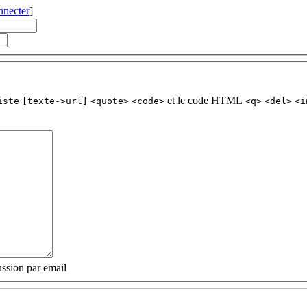
nnecter
]
et le code HTML
iste
[texte->url]
<quote>
<code>
<q>
<del>
<i
ssion par email