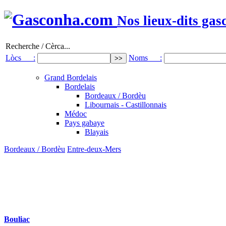
Nos lieux-dits gas
Recherche / Cèrca...
Lòcs :
Noms :
Grand Bordelais
Bordelais
Bordeaux / Bordèu
Libournais - Castillonnais
Médoc
Pays gabaye
Blayais
Bordeaux / Bordèu
Entre-deux-Mers
Bouliac