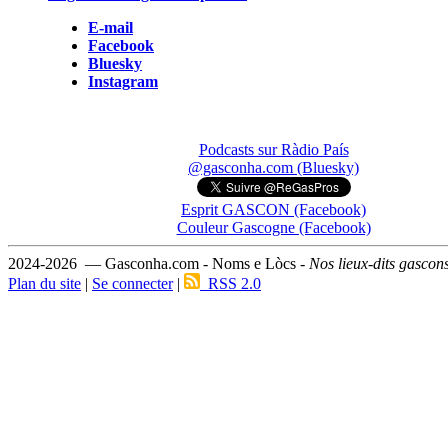
E-mail
Facebook
Bluesky
Instagram
Podcasts sur Ràdio País
@gasconha.com (Bluesky)
Esprit GASCON (Facebook)
Couleur Gascogne (Facebook)
2024-2026 — Gasconha.com - Noms e Lòcs -
Nos lieux-dits gascon
Plan du site
|
Se connecter
|
RSS 2.0