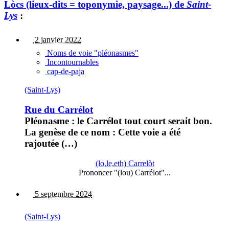
Lòcs (lieux-dits = toponymie, paysage...) de
Saint-
Lys
:
2 janvier 2022
Noms de voie "pléonasmes"
Incontournables
cap-de-paja
(Saint-Lys)
Rue du Carrélot
Pléonasme : le Carrélot tout court serait bon.
La genèse de ce nom : Cette voie a été
rajoutée (…)
(lo,le,eth) Carrelòt
Prononcer "(lou) Carrélot"...
5 septembre 2024
(Saint-Lys)