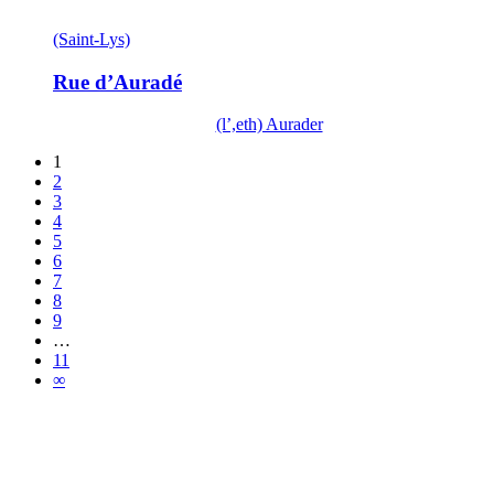
(Saint-Lys)
Rue d’Auradé
(l’,eth) Aurader
1
2
3
4
5
6
7
8
9
…
11
∞