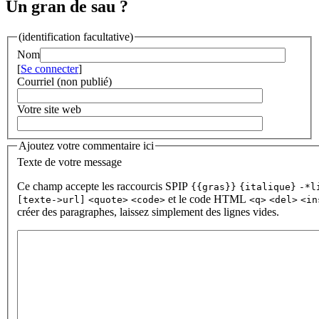
Un gran de sau ?
(identification facultative)
Nom
[
Se connecter
]
Courriel (non publié)
Votre site web
Ajoutez votre commentaire ici
Texte de votre message
Ce champ accepte les raccourcis SPIP
{{gras}}
{italique}
-*l
et le code HTML
[texte->url]
<quote>
<code>
<q>
<del>
<in
créer des paragraphes, laissez simplement des lignes vides.