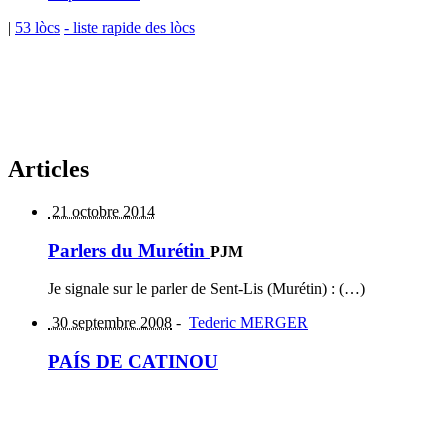
|
53 lòcs
- liste rapide des lòcs
Articles
21 octobre 2014
Parlers du Murétin
PJM
Je signale sur le parler de Sent-Lis (Murétin) : (…)
30 septembre 2008
-
Tederic MERGER
PAÍS DE CATINOU