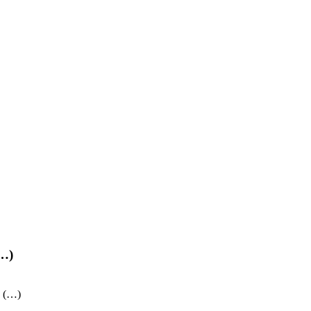
(…)
. (…)