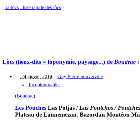
|
52 lòcs
- liste rapide des lòcs
Lòcs (lieux-dits = toponymie, paysage...) de
Boudrac
:
24 janvier 2014
-
Guy Pierre Souverville
Incontournables
(Boudrac)
Les Pouches
Las Potjas
/
Las Poutchos / Poutche
Plateau de Lannemezan. Bazordan Montéon Magn