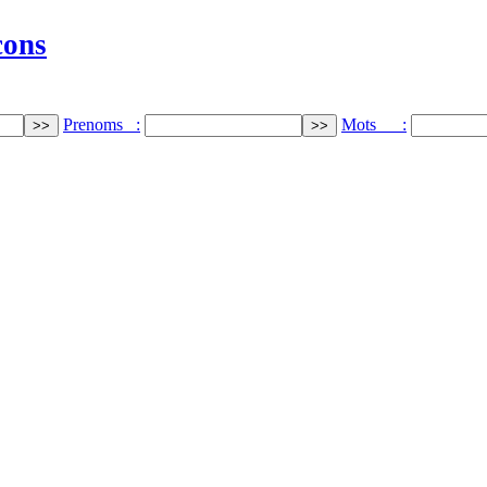
cons
Prenoms :
Mots :