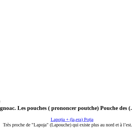
s
oac. Les pouches ( prononcer poutche) Pouche des 
Lapotja + (la,era) Potja
Très proche de "Lapoja" (Lapouche) qui existe plus au nord et à l’est