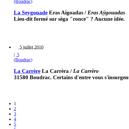
(Boudrac)
La Seygouade
Eras Aigoadas
/
Eras Aÿgouadas
Lieu-dit formé sur sèga "ronce" ? Aucune idée.
5 juillet 2010
|
5
(Boudrac)
La Carrère
La Carrèra
/
La Carrèro
31580 Boudrac. Certains d'entre vous s'insurgent 
1
2
3
4
5