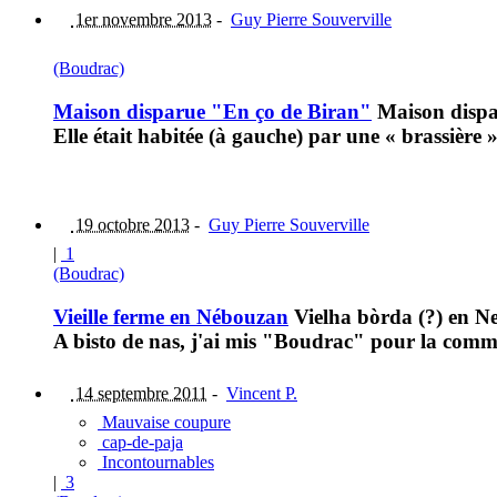
1er novembre 2013
-
Guy Pierre Souverville
(Boudrac)
Maison disparue "En ço de Biran"
Maison dispa
Elle était habitée (à gauche) par une « brassière »
19 octobre 2013
-
Guy Pierre Souverville
|
1
(Boudrac)
Vieille ferme en Nébouzan
Vielha bòrda (?) en N
A bisto de nas, j'ai mis "Boudrac" pour la commu
14 septembre 2011
-
Vincent P.
Mauvaise coupure
cap-de-paja
Incontournables
|
3