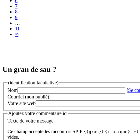
6
7
8
9
…
11
∞
Un gran de sau ?
(identification facultative)
Nom
[
Se co
Courriel (non publié)
Votre site web
Ajoutez votre commentaire ici
Texte de votre message
Ce champ accepte les raccourcis SPIP
{{gras}}
{italique}
-*l
vides.