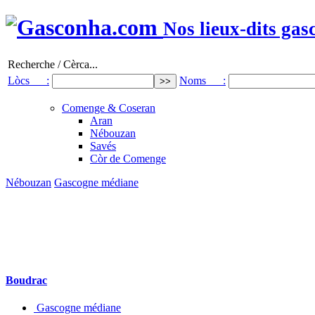
Nos lieux-dits gas
Recherche / Cèrca...
Lòcs :
Noms :
Comenge & Coseran
Aran
Nébouzan
Savés
Còr de Comenge
Nébouzan
Gascogne médiane
Boudrac
Gascogne médiane