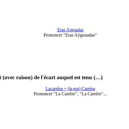
Eras Aigoadas
Prononcer "Eras Aÿgouadas"
(avec raison) de l'écart auquel est tenu (…)
Lacarrèra + (la,era) Carrèra
Prononcer "La Carrère", "La Carrèro"...