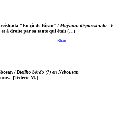
reishuda "En çò de Biran"
/
Maÿzoun dispareshudo "E
 et à droite par sa tante qui était (…)
Biran
ebosan
/
Bieilho bòrdo (?) en Nebousan
ne... [Tederic M.]