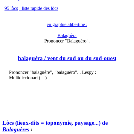
|
95 lòcs
- liste rapide des lòcs
en graphie alibertine :
Balaguèra
Prononcer "Balaguèro".
balaguèra
/ vent du sud ou du sud-ouest
Prononcer "balaguère", "balaguèro"... Lespy :
Multidiccionari (…)
Lòcs (lieux-dits = toponymie, paysage...) de
Balaguères
: