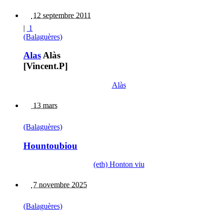
12 septembre 2011
|
1
(Balaguères)
Alas
Alàs
[Vincent.P]
Alàs
13 mars
(Balaguères)
Hountoubiou
(eth) Honton viu
7 novembre 2025
(Balaguères)