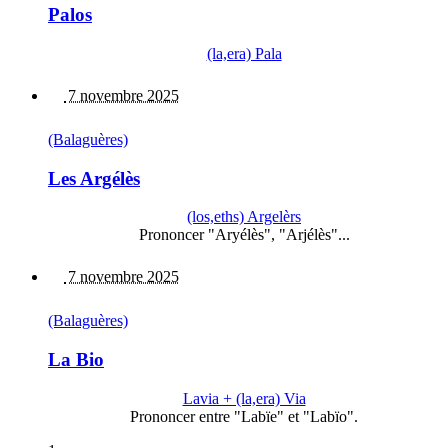
Palos
(la,era) Pala
7 novembre 2025
(Balaguères)
Les Argélès
(los,eths) Argelèrs
Prononcer "Aryélès", "Arjélès"...
7 novembre 2025
(Balaguères)
La Bio
Lavia + (la,era) Via
Prononcer entre "Labïe" et "Labïo".