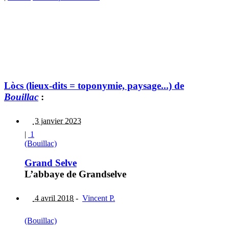
Lòcs (lieux-dits = toponymie, paysage...) de
Bouillac
:
3 janvier 2023
|
1
(Bouillac)
Grand Selve
L’abbaye de Grandselve
4 avril 2018
-
Vincent P.
(Bouillac)