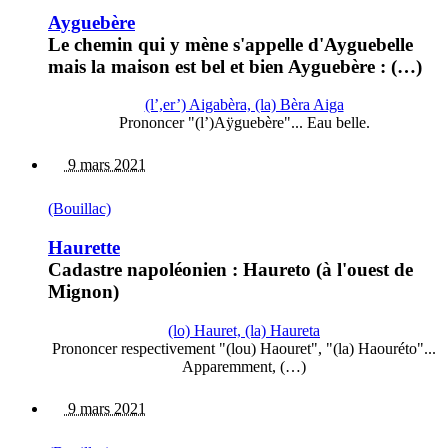
Ayguebère
Le chemin qui y mène s'appelle d'Ayguebelle
mais la maison est bel et bien Ayguebère : (…)
(l’,er’) Aigabèra, (la) Bèra Aiga
Prononcer "(l’)Aÿguebère"... Eau belle.
9 mars 2021
(Bouillac)
Haurette
Cadastre napoléonien : Haureto (à l'ouest de
Mignon)
(lo) Hauret, (la) Haureta
Prononcer respectivement "(lou) Haouret", "(la) Haouréto"...
Apparemment, (…)
9 mars 2021