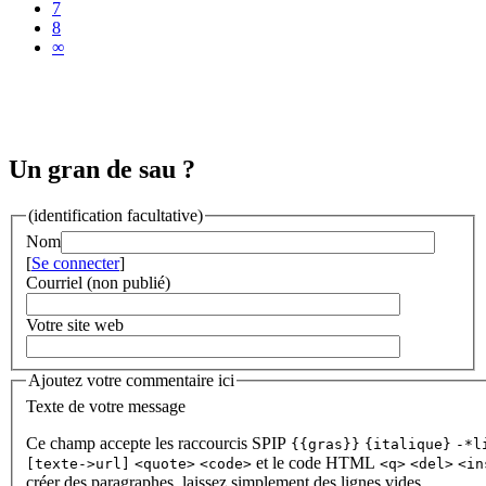
7
8
∞
Un gran de sau ?
(identification facultative)
Nom
[
Se connecter
]
Courriel (non publié)
Votre site web
Ajoutez votre commentaire ici
Texte de votre message
Ce champ accepte les raccourcis SPIP
{{gras}}
{italique}
-*l
et le code HTML
[texte->url]
<quote>
<code>
<q>
<del>
<in
créer des paragraphes, laissez simplement des lignes vides.