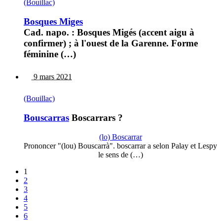
(Bouillac)
Bosques Miges
Cad. napo. : Bosques Migés (accent aigu à
confirmer) ; à l'ouest de la Garenne. Forme
féminine (…)
9 mars 2021
(Bouillac)
Bouscarras
Boscarrars ?
(lo) Boscarrar
Prononcer "(lou) Bouscarrà". boscarrar a selon Palay et Lespy
le sens de (…)
1
2
3
4
5
6