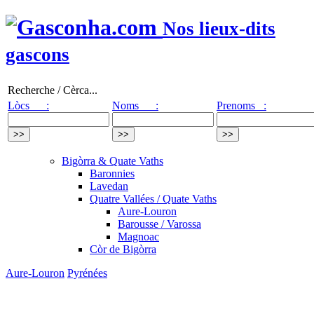
Nos lieux-dits
gascons
Recherche / Cèrca...
Lòcs :
Noms :
Prenoms :
Bigòrra & Quate Vaths
Baronnies
Lavedan
Quatre Vallées / Quate Vaths
Aure-Louron
Barousse / Varossa
Magnoac
Còr de Bigòrra
Aure-Louron
Pyrénées