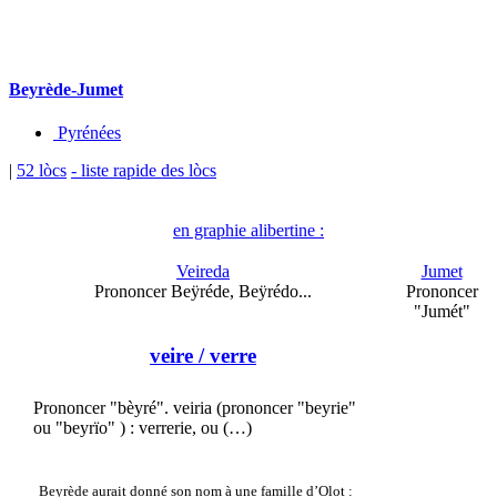
Beyrède-Jumet
Pyrénées
|
52 lòcs
- liste rapide des lòcs
en graphie alibertine :
Veireda
Jumet
Prononcer Beÿréde, Beÿrédo...
Prononcer
"Jumét"
veire
/ verre
Prononcer "bèyré". veiria (prononcer "beyrie"
ou "beyrïo" ) : verrerie, ou (…)
Beyrède aurait donné son nom à une famille d’Olot :