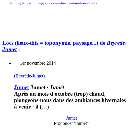
loblogdeujoan.blogspot.com—diu-me-dau-deu-nhi-do
Lòcs (lieux-dits = toponymie, paysage...) de
Beyrède-
Jumet
:
1er novembre 2014
(Beyrède-Jumet)
Jumet
Jumet
/
Jumét
Après un mois d'octobre (trop) chaud,
plongeons-nous dans des ambiances hivernales
à venir : il (…)
Jumet
Prononcer "Jumét"