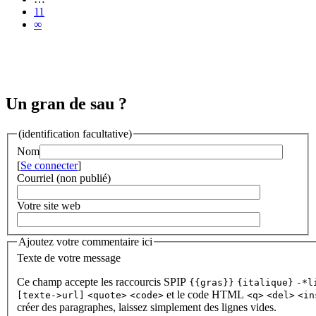
11
∞
Un gran de sau ?
(identification facultative)
Nom
[
Se connecter
]
Courriel (non publié)
Votre site web
Ajoutez votre commentaire ici
Texte de votre message
Ce champ accepte les raccourcis SPIP
{{gras}}
{italique}
-*l
et le code HTML
[texte->url]
<quote>
<code>
<q>
<del>
<in
créer des paragraphes, laissez simplement des lignes vides.