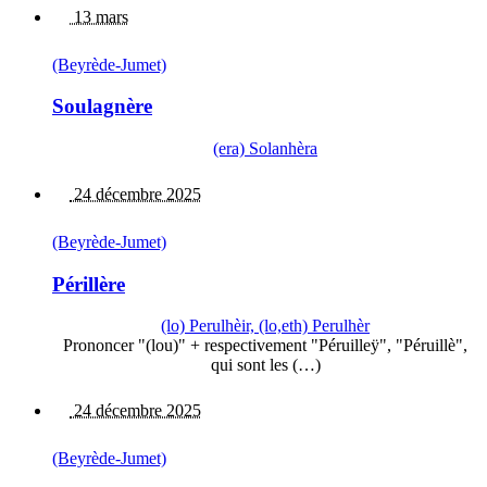
13 mars
(Beyrède-Jumet)
Soulagnère
(era) Solanhèra
24 décembre 2025
(Beyrède-Jumet)
Périllère
(lo) Perulhèir, (lo,eth) Perulhèr
Prononcer "(lou)" + respectivement "Péruilleÿ", "Péruillè",
qui sont les (…)
24 décembre 2025
(Beyrède-Jumet)