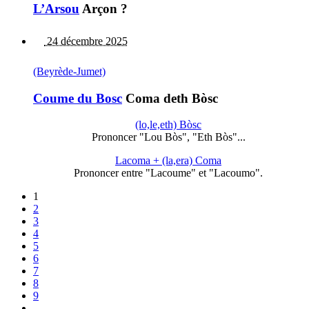
L’Arsou
Arçon ?
24 décembre 2025
(Beyrède-Jumet)
Coume du Bosc
Coma deth Bòsc
(lo,le,eth) Bòsc
Prononcer "Lou Bòs", "Eth Bòs"...
Lacoma + (la,era) Coma
Prononcer entre "Lacoume" et "Lacoumo".
1
2
3
4
5
6
7
8
9
…