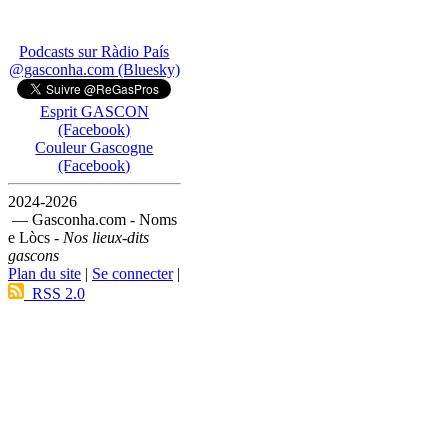
Podcasts sur Ràdio País
@gasconha.com (Bluesky)
Esprit GASCON
(Facebook)
Couleur Gascogne
(Facebook)
2024-2026
— Gasconha.com - Noms
e Lòcs -
Nos lieux-dits
gascons
Plan du site
|
Se connecter
|
RSS 2.0