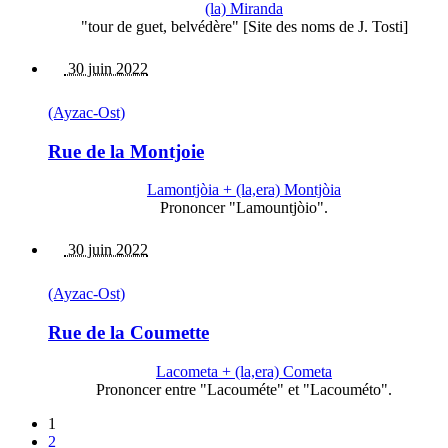
(la) Miranda
"tour de guet, belvédère" [Site des noms de J. Tosti]
30 juin 2022
(Ayzac-Ost)
Rue de la Montjoie
Lamontjòia + (la,era) Montjòia
Prononcer "Lamountjòio".
30 juin 2022
(Ayzac-Ost)
Rue de la Coumette
Lacometa + (la,era) Cometa
Prononcer entre "Lacouméte" et "Lacouméto".
1
2