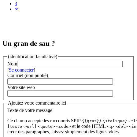
3
∞
Un gran de sau ?
(identification facultative)
Nom
[
Se connecter
]
Courriel (non publié)
Votre site web
Ajoutez votre commentaire ici
Texte de votre message
Ce champ accepte les raccourcis SPIP
{{gras}}
{italique}
-*l
et le code HTML
[texte->url]
<quote>
<code>
<q>
<del>
<in
créer des paragraphes, laissez simplement des lignes vides.