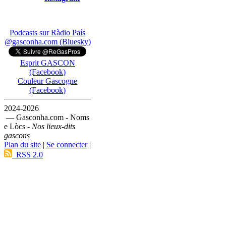
Podcasts sur Ràdio País
@gasconha.com (Bluesky)
Esprit GASCON
(Facebook)
Couleur Gascogne
(Facebook)
2024-2026
— Gasconha.com - Noms
e Lòcs -
Nos lieux-dits
gascons
Plan du site
|
Se connecter
|
RSS 2.0