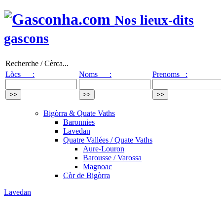
Nos lieux-dits
gascons
Recherche / Cèrca...
Lòcs :
Noms :
Prenoms :
Bigòrra & Quate Vaths
Baronnies
Lavedan
Quatre Vallées / Quate Vaths
Aure-Louron
Barousse / Varossa
Magnoac
Còr de Bigòrra
Lavedan