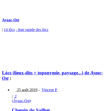
Ayzac-Ost
|
14 lòcs
- liste rapide des lòcs
Lòcs (lieux-dits = toponymie, paysage...) de
Ayzac-
Ost
:
25 août 2019
-
Vincent P.
|
2
(Ayzac-Ost)
Chemin du Sailhet