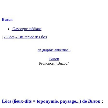
Buzon
Gascogne médiane
|
23 lòcs
- liste rapide des lòcs
en graphie alibertine :
Buson
Prononcer "Buzou"
Lòcs (lieux-dits = toponymie, paysage...) de
Buzon
: