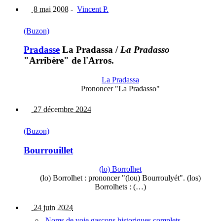
8 mai 2008
-
Vincent P.
(Buzon)
Pradasse
La Pradassa
/
La Pradasso
"Arribère" de l'Arros.
La Pradassa
Prononcer "La Pradasso"
27 décembre 2024
(Buzon)
Bourrouillet
(lo) Borrolhet
(lo) Borrolhet : prononcer "(lou) Bourroulyét". (los)
Borrolhets : (…)
24 juin 2024
Noms de voie gascons historiques complets