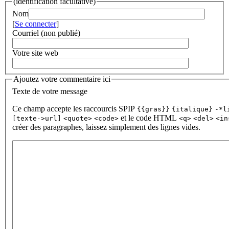
(identification facultative)
Nom
[
Se connecter
]
Courriel (non publié)
Votre site web
Ajoutez votre commentaire ici
Texte de votre message
Ce champ accepte les raccourcis SPIP
{{gras}}
{italique}
-*l
et le code HTML
[texte->url]
<quote>
<code>
<q>
<del>
<in
créer des paragraphes, laissez simplement des lignes vides.