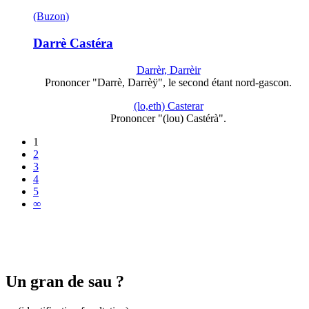
(Buzon)
Darrè Castéra
Darrèr, Darrèir
Prononcer "Darrè, Darrèÿ", le second étant nord-gascon.
(lo,eth) Casterar
Prononcer "(lou) Castérà".
1
2
3
4
5
∞
Un gran de sau ?