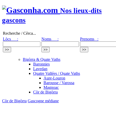
Nos lieux-dits
gascons
Recherche / Cèrca...
Lòcs :
Noms :
Prenoms :
Bigòrra & Quate Vaths
Baronnies
Lavedan
Quatre Vallées / Quate Vaths
Aure-Louron
Barousse / Varossa
Magnoac
Còr de Bigòrra
Còr de Bigòrra
Gascogne médiane