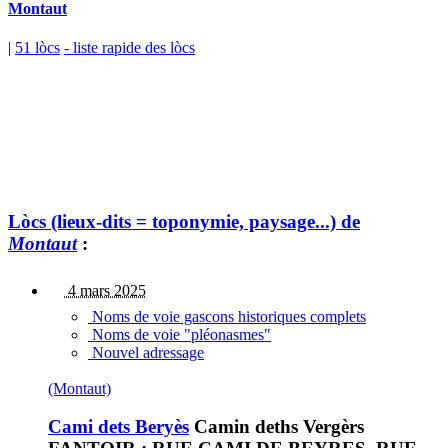
Montaut
|
51 lòcs
- liste rapide des lòcs
Lòcs (lieux-dits = toponymie, paysage...) de
Montaut
:
4 mars 2025
Noms de voie gascons historiques complets
Noms de voie "pléonasmes"
Nouvel adressage
(Montaut)
Cami dets Beryès
Camin deths Vergèrs