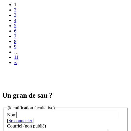
1
2
3
4
5
6
7
8
9
…
11
∞
Un gran de sau ?
(identification facultative)
Nom
[
Se connecter
]
Courriel (non publié)