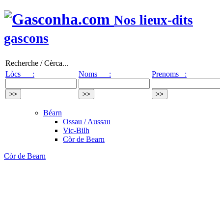
Nos lieux-dits
gascons
Recherche / Cèrca...
Lòcs :
Noms :
Prenoms :
Béarn
Ossau / Aussau
Vic-Bilh
Còr de Bearn
Còr de Bearn