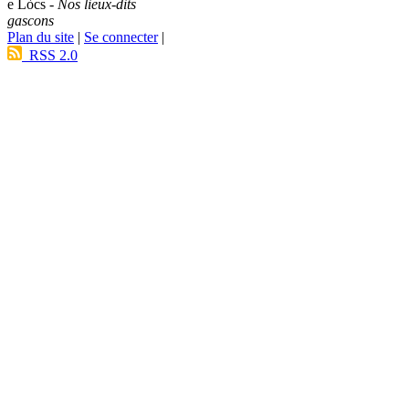
e Lòcs -
Nos lieux-dits
gascons
Plan du site
|
Se connecter
|
RSS 2.0