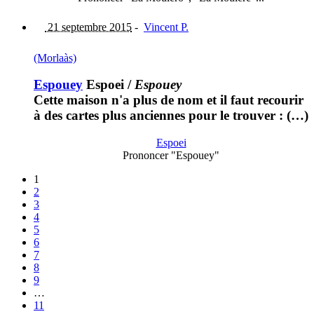
21 septembre 2015
-
Vincent P.
(Morlaàs)
Espouey
Espoei
/
Espouey
Cette maison n'a plus de nom et il faut recourir
à des cartes plus anciennes pour le trouver : (…)
Espoei
Prononcer "Espouey"
1
2
3
4
5
6
7
8
9
…
11