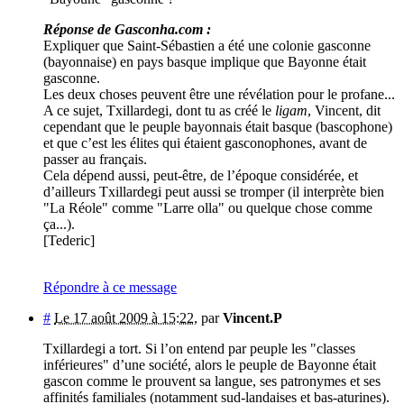
Réponse de Gasconha.com :
Expliquer que Saint-Sébastien a été une colonie gasconne
(bayonnaise) en pays basque implique que Bayonne était
gasconne.
Les deux choses peuvent être une révélation pour le profane...
A ce sujet, Txillardegi, dont tu as créé le
ligam
, Vincent, dit
cependant que le peuple bayonnais était basque (bascophone)
et que c’est les élites qui étaient gasconophones, avant de
passer au français.
Cela dépend aussi, peut-être, de l’époque considérée, et
d’ailleurs Txillardegi peut aussi se tromper (il interprète bien
"La Réole" comme "Larre olla" ou quelque chose comme
ça...).
[Tederic]
Répondre à ce message
#
Le 17 août 2009 à 15:22
,
par
Vincent.P
Txillardegi a tort. Si l’on entend par peuple les "classes
inférieures" d’une société, alors le peuple de Bayonne était
gascon comme le prouvent sa langue, ses patronymes et ses
affinités familiales (notamment sud-landaises et bas-aturines).