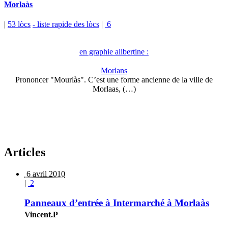
Morlaàs
|
53 lòcs
- liste rapide des lòcs
|
6
en graphie alibertine :
Morlans
Prononcer "Mourlàs". C’est une forme ancienne de la ville de
Morlaas, (…)
Articles
6 avril 2010
|
2
Panneaux d’entrée à Intermarché à Morlaàs
Vincent.P