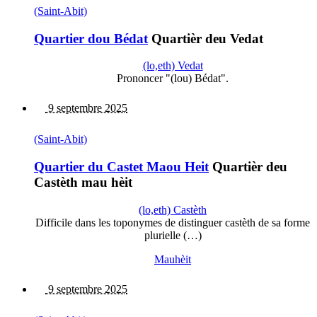
(Saint-Abit)
Quartier dou Bédat
Quartièr deu Vedat
(lo,eth) Vedat
Prononcer "(lou) Bédat".
9 septembre 2025
(Saint-Abit)
Quartier du Castet Maou Heit
Quartièr deu
Castèth mau hèit
(lo,eth) Castèth
Difficile dans les toponymes de distinguer castèth de sa forme
plurielle (…)
Mauhèit
9 septembre 2025