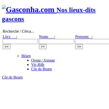
Nos lieux-dits
gascons
Recherche / Cèrca...
Lòcs :
Noms :
Prenoms :
Béarn
Ossau / Aussau
Vic-Bilh
Còr de Bearn
Còr de Bearn