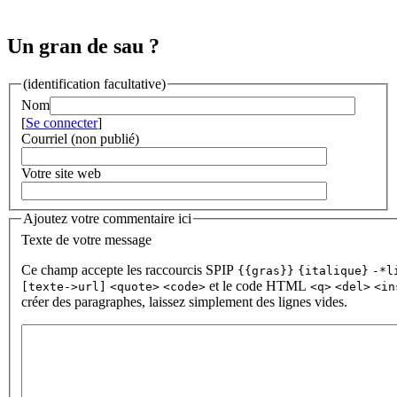
Un gran de sau ?
(identification facultative)
Nom
[
Se connecter
]
Courriel (non publié)
Votre site web
Ajoutez votre commentaire ici
Texte de votre message
Ce champ accepte les raccourcis SPIP
{{gras}}
{italique}
-*l
et le code HTML
[texte->url]
<quote>
<code>
<q>
<del>
<in
créer des paragraphes, laissez simplement des lignes vides.