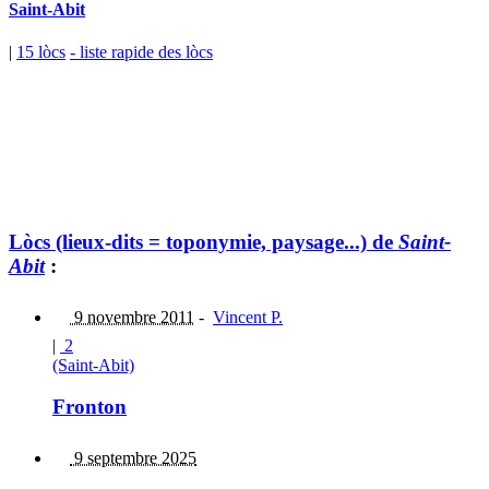
Saint-Abit
|
15 lòcs
- liste rapide des lòcs
Lòcs (lieux-dits = toponymie, paysage...) de
Saint-
Abit
:
9 novembre 2011
-
Vincent P.
|
2
(Saint-Abit)
Fronton
9 septembre 2025