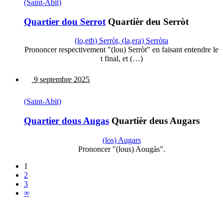
(Saint-Abit)
Quartier dou Serrot
Quartièr deu Serròt
(lo,eth) Serròt, (la,era) Serròta
Prononcer respectivement "(lou) Serròt" en faisant entendre le
t final, et (…)
9 septembre 2025
(Saint-Abit)
Quartier dous Augas
Quartièr deus Augars
(los) Augars
Prononcer "(lous) Aougàs".
1
2
3
∞