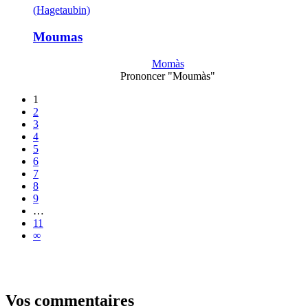
(Hagetaubin)
Moumas
Momàs
Prononcer "Moumàs"
1
2
3
4
5
6
7
8
9
…
11
∞
Vos commentaires