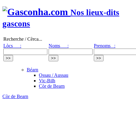
Nos lieux-dits
gascons
Recherche / Cèrca...
Lòcs :
Noms :
Prenoms :
Béarn
Ossau / Aussau
Vic-Bilh
Còr de Bearn
Còr de Bearn