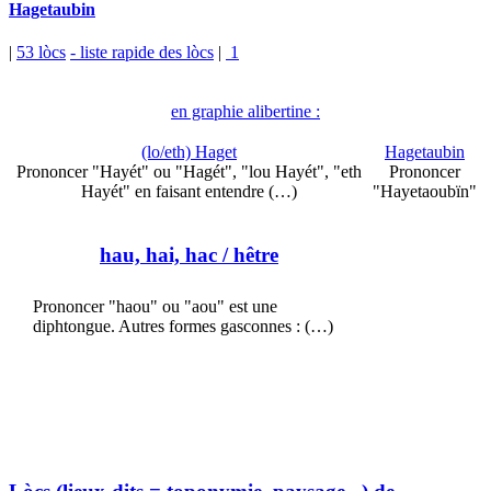
Hagetaubin
|
53 lòcs
- liste rapide des lòcs
|
1
en graphie alibertine :
(lo/eth) Haget
Hagetaubin
Prononcer "Hayét" ou "Hagét", "lou Hayét", "eth
Prononcer
Hayét" en faisant entendre (…)
"Hayetaoubïn"
hau, hai, hac
/ hêtre
Prononcer "haou" ou "aou" est une
diphtongue. Autres formes gasconnes : (…)