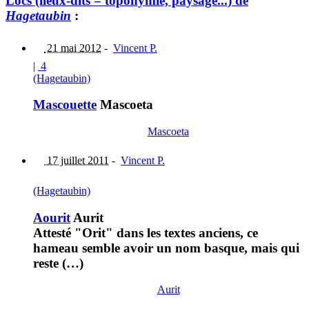
Lòcs (lieux-dits = toponymie, paysage...) de
Hagetaubin
:
21 mai 2012
-
Vincent P.
|
4
(Hagetaubin)
Mascouette
Mascoeta
Mascoeta
17 juillet 2011
-
Vincent P.
(Hagetaubin)
Aourit
Aurit
Attesté "Orit" dans les textes anciens, ce
hameau semble avoir un nom basque, mais qui
reste (…)
Aurit