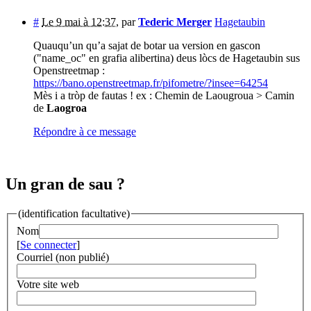
#
Le 9 mai à 12:37
,
par
Tederic Merger
Hagetaubin
Quauqu’un qu’a sajat de botar ua version en gascon
("name_oc" en grafia alibertina) deus lòcs de Hagetaubin sus
Openstreetmap :
https://bano.openstreetmap.fr/pifometre/?insee=64254
Mès i a tròp de fautas ! ex : Chemin de Laougroua > Camin
de
Laogroa
Répondre à ce message
Un gran de sau ?
(identification facultative)
Nom
[
Se connecter
]
Courriel (non publié)
Votre site web