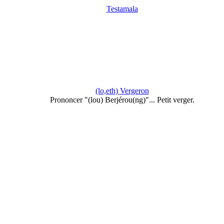
Testamala
(lo,eth) Vergeron
Prononcer "(lou) Berjérou(ng)"... Petit verger.