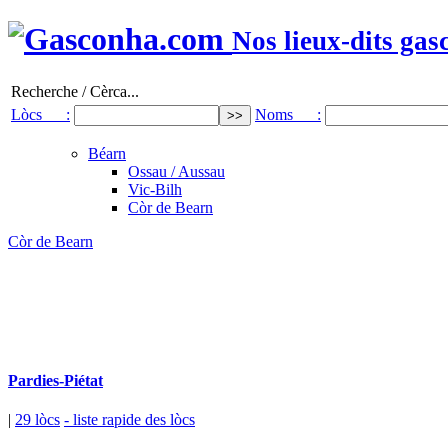
Nos lieux-dits gas
Recherche / Cèrca...
Lòcs :
Noms :
Béarn
Ossau / Aussau
Vic-Bilh
Còr de Bearn
Còr de Bearn
Pardies-Piétat
|
29 lòcs
- liste rapide des lòcs