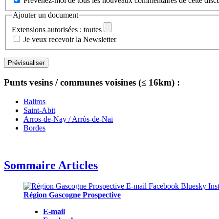
Prévenez-moi de tous les nouveaux commentaires de cette discu
Ajouter un document
Extensions autorisées : toutes
Je veux recevoir la Newsletter
Punts vesins / communes voisines (≤ 16km) :
Baliros
Saint-Abit
Arros-de-Nay / Arròs-de-Nai
Bordes
Sommaire Articles
Région Gascogne Prospective
E-mail