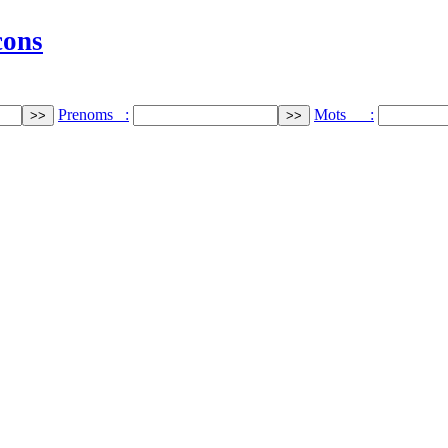
cons
Prenoms :
Mots :