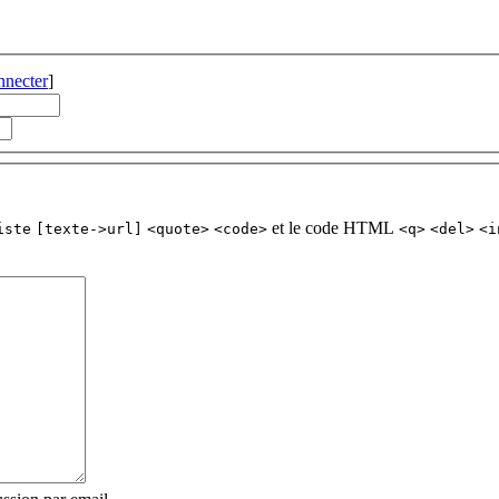
nnecter
]
et le code HTML
iste
[texte->url]
<quote>
<code>
<q>
<del>
<i