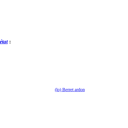
état
:
(lo) Berret ardon