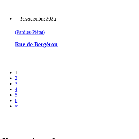
9 septembre 2025
(Pardies-Piétat)
Rue de Bergérou
1
2
3
4
5
6
∞