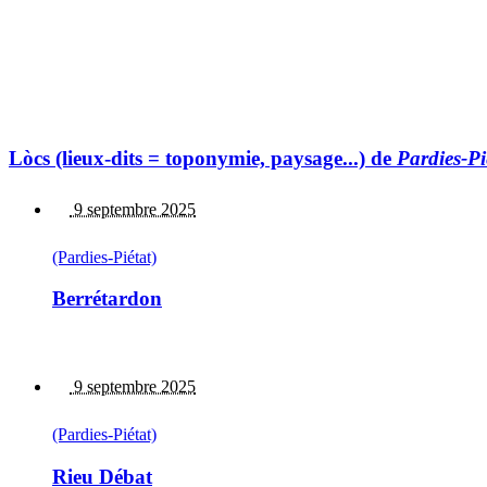
Lòcs (lieux-dits = toponymie, paysage...) de
Pardies-Pi
9 septembre 2025
(Pardies-Piétat)
Berrétardon
9 septembre 2025
(Pardies-Piétat)
Rieu Débat