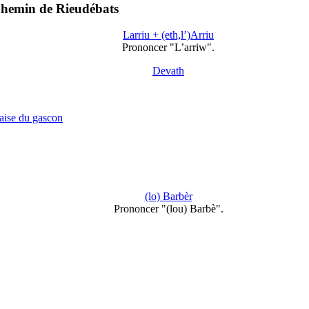
 Chemin de Rieudébats
Larriu + (eth,l’)Arriu
Prononcer "L’arriw".
Devath
çaise du gascon
(lo) Barbèr
Prononcer "(lou) Barbè".