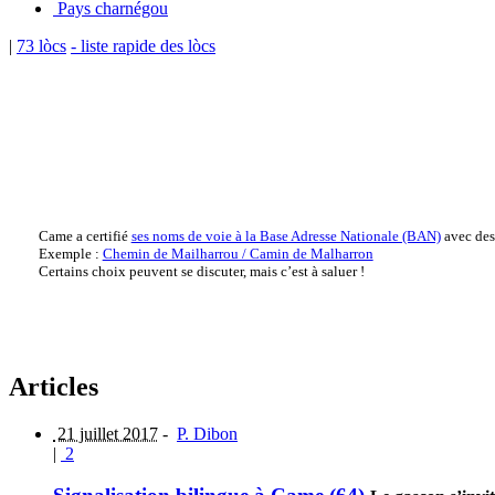
Pays charnégou
|
73 lòcs
- liste rapide des lòcs
Came a certifié
ses noms de voie à la Base Adresse Nationale (BAN)
avec des 
Exemple :
Chemin de Mailharrou / Camin de Malharron
Certains choix peuvent se discuter, mais c’est à saluer !
Articles
21 juillet 2017
-
P. Dibon
|
2