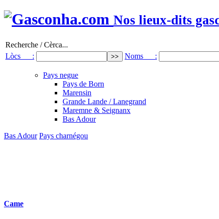
Nos lieux-dits gas
Recherche / Cèrca...
Lòcs :
Noms :
Pays negue
Pays de Born
Marensin
Grande Lande / Lanegrand
Maremne & Seignanx
Bas Adour
Bas Adour
Pays charnégou
Came