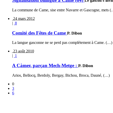
Signalisation bilingue à Came (64)
Le gascon s’invit
La commune de Came, sise entre Navarre et Gascogne, mets (
24 mars 2012
|
8
Comité des Fêtes de Came
P. Dibon
La langue gasconne ne se perd pas complètement à Came. (…)
23 août 2010
|
1
A Càmer, parçan Mech-Metge :
P. Dibon
Arios, Bellocq, Berdoly, Bergay, Bichou, Broca, Dauné, (…)
0
3
6