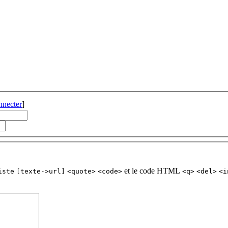
nnecter
]
et le code HTML
iste
[texte->url]
<quote>
<code>
<q>
<del>
<i