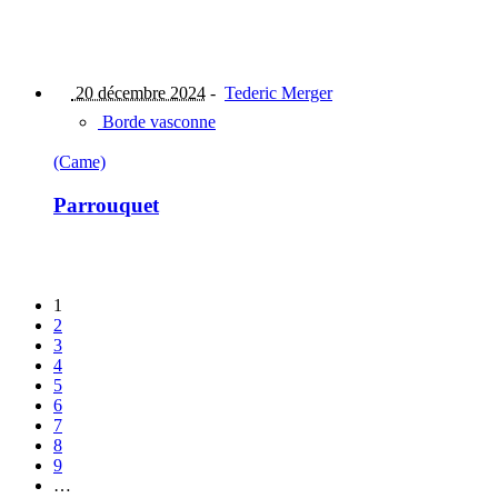
20 décembre 2024
-
Tederic Merger
Borde vasconne
(Came)
Parrouquet
1
2
3
4
5
6
7
8
9
…