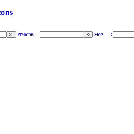
cons
Prenoms :
Mots :