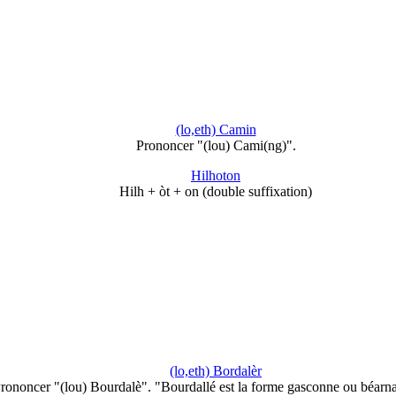
(lo,eth) Camin
Prononcer "(lou) Cami(ng)".
Hilhoton
Hilh + òt + on (double suffixation)
(lo,eth) Bordalèr
rononcer "(lou) Bourdalè". "Bourdallé est la forme gasconne ou béarn