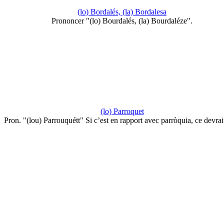
(lo) Bordalés, (la) Bordalesa
Prononcer "(lo) Bourdalés, (la) Bourdaléze".
(lo) Parroquet
Pron. "(lou) Parrouquétt" Si c’est en rapport avec parròquia, ce devra