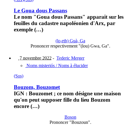
Le Goua dous Passans
Le nom "Goua dous Passans" apparait sur les
feuilles du cadastre napoléonien d'Arx, par
exemple (…)
(lo,eth) Guà, Ga
Prononcer respectivement "(lou) Gwa, Ga".
7 novembre 2022
-
Tederic Merger
Noms misteriós / Noms à élucider
(Sos)
Bouzom, Bouzomet
IGN : Bouzomet ; ce nom désigne une maison
qu'on peut supposer fille du lieu Bouzom
encore (…)
Boson
Prononcer "Bouzoun".