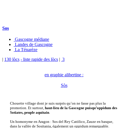
Sos
Gascogne médiane
Landes de Gascogne
La Ténarèze
|
130 lòcs
- liste rapide des lòcs
|
3
en graphie alibertine :
Sòs
Chouette village dont je suis surpris qu’on ne fasse pas plus la
promotion. Et surtout,
haut-lieu de la Gascogne puisqu’oppidum des
Sotiates, peuple aquitain
.
Un homonyme en Aragon : Sos del Rey Católico, Zauze en basque,
dans la vallée de Sositania, également un oppidum remarquable.