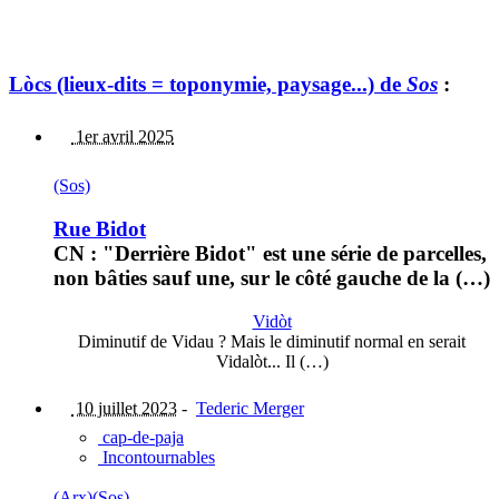
Lòcs (lieux-dits = toponymie, paysage...) de
Sos
:
1er avril 2025
(Sos)
Rue Bidot
CN : "Derrière Bidot" est une série de parcelles,
non bâties sauf une, sur le côté gauche de la (…)
Vidòt
Diminutif de Vidau ? Mais le diminutif normal en serait
Vidalòt... Il (…)
10 juillet 2023
-
Tederic Merger
cap-de-paja
Incontournables
(Arx)
(Sos)