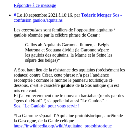
Répondre à ce message
#
Le 10 septembre 2021 à 10:16
,
par
Tederic Merger
Sos -
confusion gaulois/aquitains
Les
gasconistas
sont familiers de l’opposition aquitains /
gaulois résumée par la célèbre phrase de Cesar :
Gallos ab Aquitanis Garumna flumen, a Belgis
Matrona et Sequana dividit (la Garonne sépare
les gaulois des aquitains, la Marne et la Seine les
sépare des belges)*
A Sos, haut lieu de la résistance des aquitains (précisément les
sotiates) contre César, cette phrase n’a pas l’audience
escomptée : comme le montre le panneau touristique ci-
dessous, c’est le caractère
gaulois
de la Sos antique qui est
mis en avant.
Et j’ai vu récemment que le nouveau bar-tabac (repris par des
"gens du Nord" !) s’appelle lui aussi "Le Gaulois" :
Sos. "Le Gaulois" pour vous servir !
*La Garonne séparait l’Aquitaine protohistorique, ancêtre de
la Gascogne, de la Gaule celtique.
https://fr.wikipedia.org/wiki/Aquitaine_protohistorique