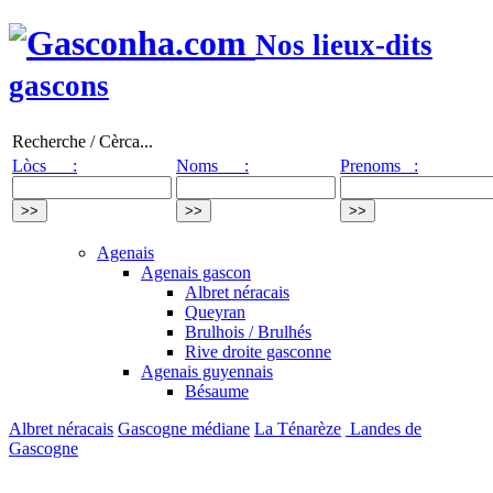
Nos lieux-dits
gascons
Recherche / Cèrca...
Lòcs :
Noms :
Prenoms :
Agenais
Agenais gascon
Albret néracais
Queyran
Brulhois / Brulhés
Rive droite gasconne
Agenais guyennais
Bésaume
Albret néracais
Gascogne médiane
La Ténarèze
Landes de
Gascogne