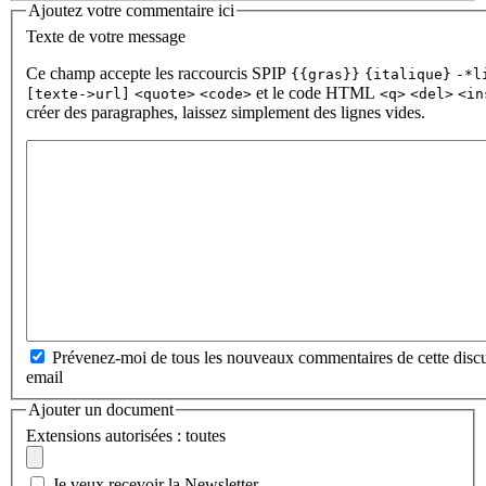
Ajoutez votre commentaire ici
Texte de votre message
Ce champ accepte les raccourcis SPIP
{{gras}}
{italique}
-*l
et le code HTML
[texte->url]
<quote>
<code>
<q>
<del>
<in
créer des paragraphes, laissez simplement des lignes vides.
Prévenez-moi de tous les nouveaux commentaires de cette discu
email
Ajouter un document
Extensions autorisées : toutes
Je veux recevoir la Newsletter