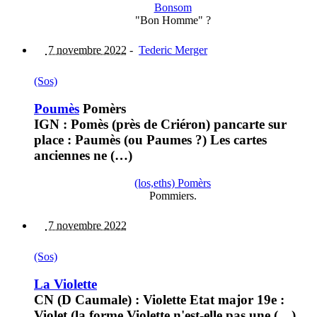
Bonsom
"Bon Homme" ?
7 novembre 2022
-
Tederic Merger
(Sos)
Poumès
Pomèrs
IGN : Pomès (près de Criéron) pancarte sur
place : Paumès (ou Paumes ?) Les cartes
anciennes ne (…)
(los,eths) Pomèrs
Pommiers.
7 novembre 2022
(Sos)
La Violette
CN (D Caumale) : Violette Etat major 19e :
Violet (la forme Violette n'est-elle pas une (…)