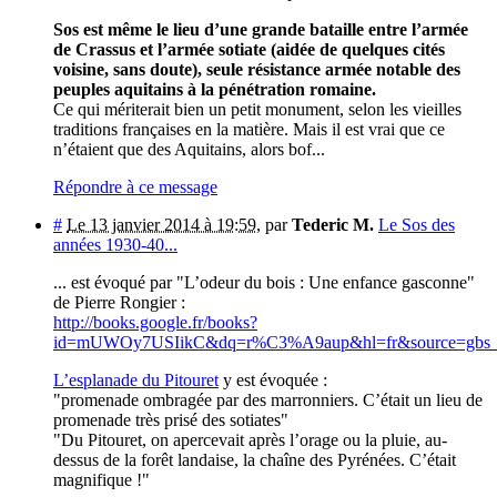
Sos est même le lieu d’une grande bataille entre l’armée
de Crassus et l’armée sotiate (aidée de quelques cités
voisine, sans doute), seule résistance armée notable des
peuples aquitains à la pénétration romaine.
Ce qui mériterait bien un petit monument, selon les vieilles
traditions françaises en la matière. Mais il est vrai que ce
n’étaient que des Aquitains, alors bof...
Répondre à ce message
#
Le 13 janvier 2014 à 19:59
,
par
Tederic M.
Le Sos des
années 1930-40...
... est évoqué par "L’odeur du bois : Une enfance gasconne"
de Pierre Rongier :
http://books.google.fr/books?
id=mUWOy7USIikC&dq=r%C3%A9aup&hl=fr&source=gbs_n
L’esplanade du Pitouret
y est évoquée :
"promenade ombragée par des marronniers. C’était un lieu de
promenade très prisé des sotiates"
"Du Pitouret, on apercevait après l’orage ou la pluie, au-
dessus de la forêt landaise, la chaîne des Pyrénées. C’était
magnifique !"