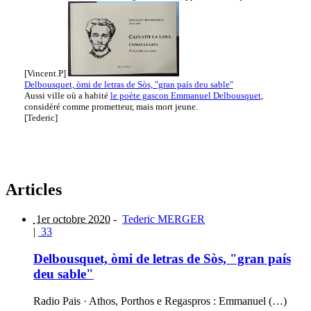
[Vincent.P]
Delbousquet, òmi de letras de Sòs, "gran país deu sable"
Aussi ville où a habité
le poète gascon Emmanuel Delbousquet
,
considéré comme prometteur, mais mort jeune.
[Tederic]
Articles
1er octobre 2020
-
Tederic MERGER
|
33
Delbousquet, òmi de letras de Sòs, "gran país
deu sable"
Radio Pais · Athos, Porthos e Regaspros : Emmanuel (…)