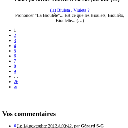
(la) Biuleta , Viuleta ?
Prononcer "La Biouléte"... Est-ce que les Bioulets, Biouléto,
Bioulette... (…)
1
2
3
4
5
6
7
8
9
…
26
∞
Vos commentaires
#
Le 14 novembre 2012 à 09:42
,
par
Gérard S-G