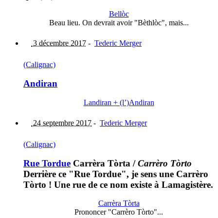
Bellòc
Beau lieu. On devrait avoir "Bèthlòc", mais...
3 décembre 2017
-
Tederic Merger
(Calignac)
Andiran
Landiran + (l’)Andiran
24 septembre 2017
-
Tederic Merger
(Calignac)
Rue Tordue
Carrèra Tòrta
/
Carrèro Tòrto
Derrière ce "Rue Tordue", je sens une Carrèro
Tòrto ! Une rue de ce nom existe à Lamagistère.
Carrèra Tòrta
Prononcer "Carrèro Tòrto"...