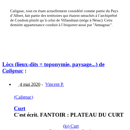
Calignac, tout en étant actuellement considéré comme partie du Pays
d’Albret, fait partie des territoires qui étaient rattachés à l’archiprêtré
de Condom plutôt qu’à celui de Villandraut (siège à Nérac). Cette
dernière appartenance conduit à l’étiqueter aussi par "Armagnac".
Lòcs (lieux-dits = toponymie, paysage...) de
Calignac
:
4 mai 2020
-
Vincent P.
(Calignac)
Curt
C'est écrit. FANTOIR : PLATEAU DU CURT
(lo) Curt