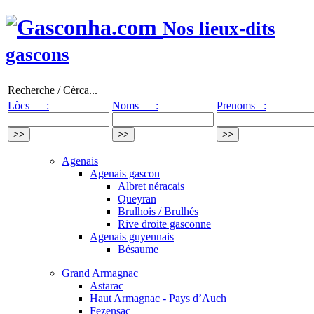
Nos lieux-dits
gascons
Recherche / Cèrca...
Lòcs :
Noms :
Prenoms :
Agenais
Agenais gascon
Albret néracais
Queyran
Brulhois / Brulhés
Rive droite gasconne
Agenais guyennais
Bésaume
Grand Armagnac
Astarac
Haut Armagnac - Pays d’Auch
Fezensac