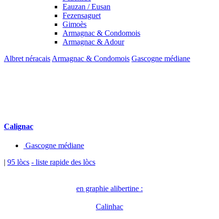
Eauzan / Eusan
Fezensaguet
Gimoès
Armagnac & Condomois
Armagnac & Adour
Albret néracais
Armagnac & Condomois
Gascogne médiane
Calignac
Gascogne médiane
|
95 lòcs
- liste rapide des lòcs
en graphie alibertine :
Calinhac