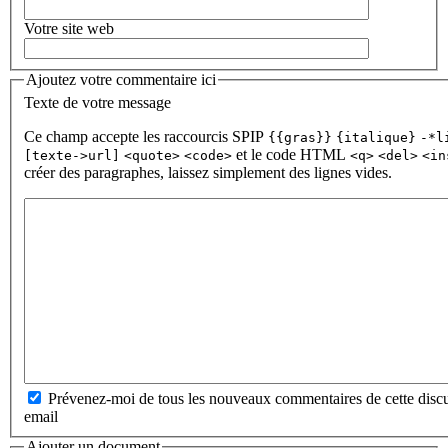
Votre site web
Ajoutez votre commentaire ici
Texte de votre message
Ce champ accepte les raccourcis SPIP
{{gras}}
{italique}
-*l
et le code HTML
[texte->url]
<quote>
<code>
<q>
<del>
<in
créer des paragraphes, laissez simplement des lignes vides.
Prévenez-moi de tous les nouveaux commentaires de cette discu
email
Ajouter un document